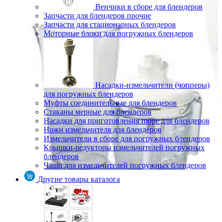
Венчики в сборе для блендеров
Запчасти для блендеров прочие
Запчасти для стационарных блендеров
Моторные блоки для погружных блендеров
Насадки-измельчители (чопперы)
для погружных блендеров
Муфты соединительные для блендеров
Стаканы мерные для блендеров
Насадки для приготовления пюре для блендеров
Ножи измельчителя для блендеров
Измельчители в сборе для погружных блендеров
Крышки-редукторы измельчителей погружных
блендеров
Чаши для измельчителей погружных блендеров
Другие товары каталога