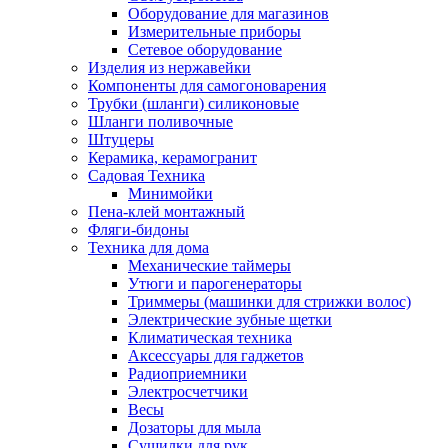
Оборудование для магазинов
Измерительные приборы
Сетевое оборудование
Изделия из нержавейки
Компоненты для самогоноварения
Трубки (шланги) силиконовые
Шланги поливочные
Штуцеры
Керамика, керамогранит
Садовая Техника
Минимойки
Пена-клей монтажный
Фляги-бидоны
Техника для дома
Механические таймеры
Утюги и парогенераторы
Триммеры (машинки для стрижки волос)
Электрические зубные щетки
Климатическая техника
Аксессуары для гаджетов
Радиоприемники
Электросчетчики
Весы
Дозаторы для мыла
Сушилки для рук