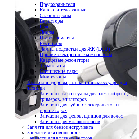
Предохранители
Капсюли телефонные
Стабилитроны
Варисторы
Реле
Диоды
Пьезо элементы
Резисторы
Лампы подсветки для ЖК (LCD)
Прочие электронные компоненты
Кварцевые резонаторы
Термостаты
Оптические пары
Микрофоны
Красота и здоровье, запчасти и аксессуары для
техники
Запчасти и аксессуары для электробритв,
тримеров, эпиляторов
Запчасти для зубных электрощеток и
ирригаторов
Запчасти для фенов, щипцов для волос
Запчасти для молокоотсосов
Запчати для бензоинструмента
Запчасти для овощерезок
Запчасти для водяных насосов