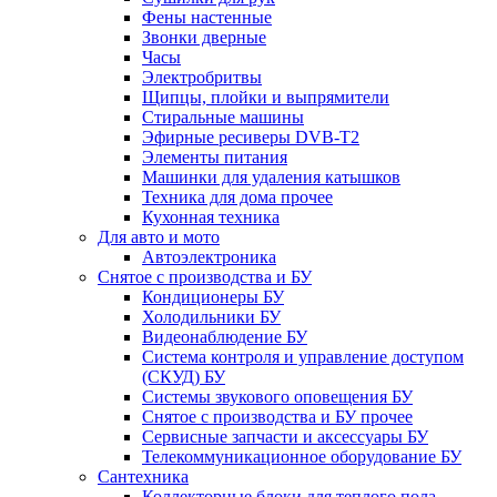
Фены настенные
Звонки дверные
Часы
Электробритвы
Щипцы, плойки и выпрямители
Стиральные машины
Эфирные ресиверы DVB-T2
Элементы питания
Машинки для удаления катышков
Техника для дома прочее
Кухонная техника
Для авто и мото
Автоэлектроника
Снятое с производства и БУ
Кондиционеры БУ
Холодильники БУ
Видеонаблюдение БУ
Система контроля и управление доступом
(СКУД) БУ
Системы звукового оповещения БУ
Снятое с производства и БУ прочее
Сервисные запчасти и аксессуары БУ
Телекоммуникационное оборудование БУ
Сантехника
Коллекторные блоки для теплого пола