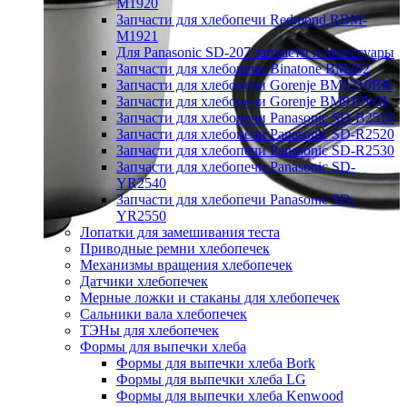
M1920
Запчасти для хлебопечи Redmond RBM-
M1921
Для Panasonic SD-207 запчасти и аксессуары
Запчасти для хлебопечи Binatone BM202
Запчасти для хлебопечи Gorenje BM1210BK
Запчасти для хлебопечи Gorenje BM910WII
Запчасти для хлебопечи Panasonic SD-B2510
Запчасти для хлебопечи Panasonic SD-R2520
Запчасти для хлебопечи Panasonic SD-R2530
Запчасти для хлебопечи Panasonic SD-
YR2540
Запчасти для хлебопечи Panasonic SD-
YR2550
Лопатки для замешивания теста
Приводные ремни хлебопечек
Механизмы вращения хлебопечек
Датчики хлебопечек
Мерные ложки и стаканы для хлебопечек
Сальники вала хлебопечек
ТЭНы для хлебопечек
Формы для выпечки хлеба
Формы для выпечки хлеба Bork
Формы для выпечки хлеба LG
Формы для выпечки хлеба Kenwood