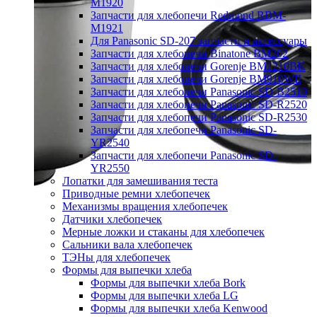
M1920
Запчасти для хлебопечи Redmond RBM-
M1921
Для Panasonic SD-207 запчасти и аксессуары
Запчасти для хлебопечи Binatone BM202
Запчасти для хлебопечи Gorenje BM1210BK
Запчасти для хлебопечи Gorenje BM910WII
Запчасти для хлебопечи Panasonic SD-B2510
Запчасти для хлебопечи Panasonic SD-R2520
Запчасти для хлебопечи Panasonic SD-R2530
Запчасти для хлебопечи Panasonic SD-
YR2540
Запчасти для хлебопечи Panasonic SD-
YR2550
Лопатки для замешивания теста
Приводные ремни хлебопечек
Механизмы вращения хлебопечек
Датчики хлебопечек
Мерные ложки и стаканы для хлебопечек
Сальники вала хлебопечек
ТЭНы для хлебопечек
Формы для выпечки хлеба
Формы для выпечки хлеба Bork
Формы для выпечки хлеба LG
Формы для выпечки хлеба Kenwood