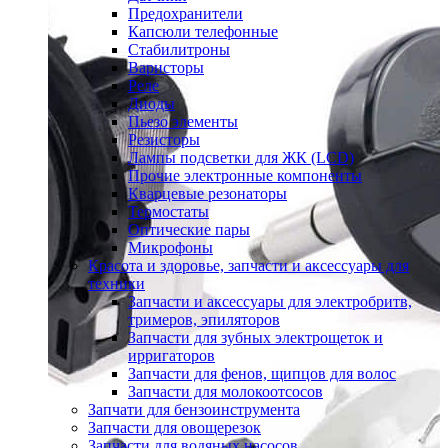
Предохранители
Капсюли телефонные
Стабилитроны
Варисторы
Реле
Диоды
Пьезо элементы
Резисторы
Лампы подсветки для ЖК (LCD)
Прочие электронные компоненты
Кварцевые резонаторы
Термостаты
Оптические пары
Микрофоны
Красота и здоровье, запчасти и аксессуары для
техники
Запчасти и аксессуары для электробритв,
тримеров, эпиляторов
Запчасти для зубных электрощеток и
ирригаторов
Запчасти для фенов, щипцов для волос
Запчасти для молокоотсосов
Запчати для бензоинструмента
Запчасти для овощерезок
Запчасти для водяных насосов