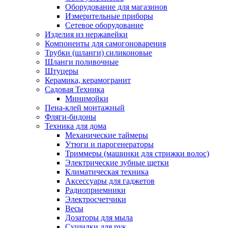
Оборудование для магазинов
Измерительные приборы
Сетевое оборудование
Изделия из нержавейки
Компоненты для самогоноварения
Трубки (шланги) силиконовые
Шланги поливочные
Штуцеры
Керамика, керамогранит
Садовая Техника
Минимойки
Пена-клей монтажный
Фляги-бидоны
Техника для дома
Механические таймеры
Утюги и парогенераторы
Триммеры (машинки для стрижки волос)
Электрические зубные щетки
Климатическая техника
Аксессуары для гаджетов
Радиоприемники
Электросчетчики
Весы
Дозаторы для мыла
Сушилки для рук