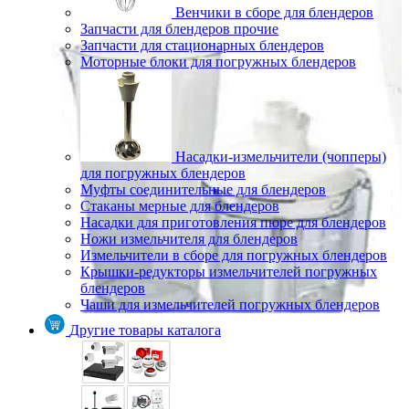
Венчики в сборе для блендеров
Запчасти для блендеров прочие
Запчасти для стационарных блендеров
Моторные блоки для погружных блендеров
Насадки-измельчители (чопперы)
для погружных блендеров
Муфты соединительные для блендеров
Стаканы мерные для блендеров
Насадки для приготовления пюре для блендеров
Ножи измельчителя для блендеров
Измельчители в сборе для погружных блендеров
Крышки-редукторы измельчителей погружных
блендеров
Чаши для измельчителей погружных блендеров
Другие товары каталога