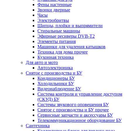
Фены настенные
Звонки дверные
Часы
Электробритвы
Щипцы, плойки и выпрямители
Стиральные машины
Эфирные ресиверы DVB-T2
Элементы питания
Машинки для удаления катышков
Техника для дома прочее
Кухонная техника
Для авто и мото
Автоэлектроника
Снятое с производства и БУ
Кондиционеры БУ
Холодильники БУ
Видеонаблюдение БУ
Система контроля и управление доступом
(СКУД) БУ
Системы звукового оповещения БУ
Снятое с производства и БУ прочее
Сервисные запчасти и аксессуары БУ
Телекоммуникационное оборудование БУ
Сантехника
Коллекторные блоки для теплого пола