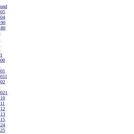
mond
505
504
190
180
0
5
1
5
1
500
3
501
011
502
9
5021
510
11
512
513
515
524
525