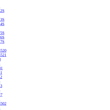
2
22S
23S
24S
25S
26S
27S
4520
4521
3
5
31
51
52
6
53
6
27
1
4502
4