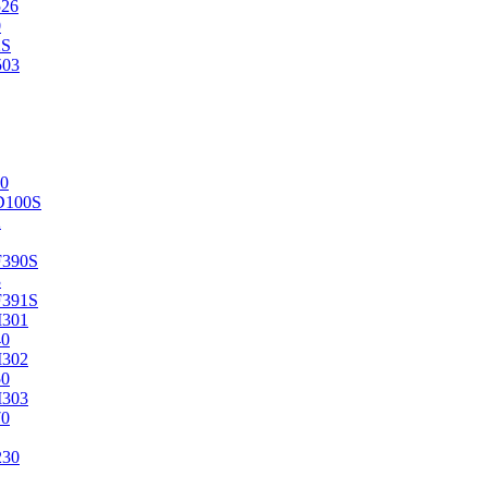
526
0
2S
503
0
D100S
2
F390S
3
F391S
M301
40
M302
50
M303
70
230