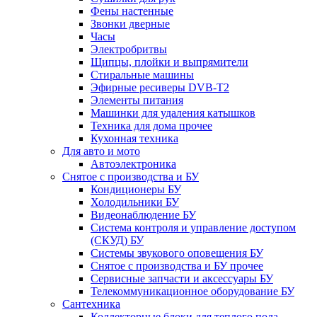
Фены настенные
Звонки дверные
Часы
Электробритвы
Щипцы, плойки и выпрямители
Стиральные машины
Эфирные ресиверы DVB-T2
Элементы питания
Машинки для удаления катышков
Техника для дома прочее
Кухонная техника
Для авто и мото
Автоэлектроника
Снятое с производства и БУ
Кондиционеры БУ
Холодильники БУ
Видеонаблюдение БУ
Система контроля и управление доступом
(СКУД) БУ
Системы звукового оповещения БУ
Снятое с производства и БУ прочее
Сервисные запчасти и аксессуары БУ
Телекоммуникационное оборудование БУ
Сантехника
Коллекторные блоки для теплого пола