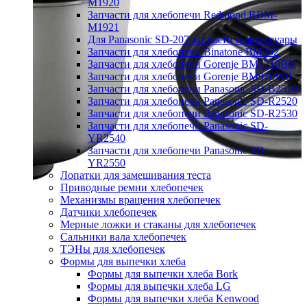
M1920
Запчасти для хлебопечи Redmond RBM-
M1921
Для Panasonic SD-207 запчасти и аксессуары
Запчасти для хлебопечи Binatone BM202
Запчасти для хлебопечи Gorenje BM1210BK
Запчасти для хлебопечи Gorenje BM910WII
Запчасти для хлебопечи Panasonic SD-B2510
Запчасти для хлебопечи Panasonic SD-R2520
Запчасти для хлебопечи Panasonic SD-R2530
Запчасти для хлебопечи Panasonic SD-
YR2540
Запчасти для хлебопечи Panasonic SD-
YR2550
Лопатки для замешивания теста
Приводные ремни хлебопечек
Механизмы вращения хлебопечек
Датчики хлебопечек
Мерные ложки и стаканы для хлебопечек
Сальники вала хлебопечек
ТЭНы для хлебопечек
Формы для выпечки хлеба
Формы для выпечки хлеба Bork
Формы для выпечки хлеба LG
Формы для выпечки хлеба Kenwood