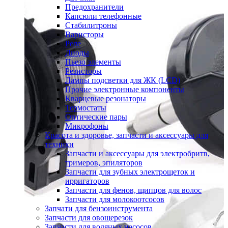
Предохранители
Капсюли телефонные
Стабилитроны
Варисторы
Реле
Диоды
Пьезо элементы
Резисторы
Лампы подсветки для ЖК (LCD)
Прочие электронные компоненты
Кварцевые резонаторы
Термостаты
Оптические пары
Микрофоны
Красота и здоровье, запчасти и аксессуары для
техники
Запчасти и аксессуары для электробритв,
тримеров, эпиляторов
Запчасти для зубных электрощеток и
ирригаторов
Запчасти для фенов, щипцов для волос
Запчасти для молокоотсосов
Запчати для бензоинструмента
Запчасти для овощерезок
Запчасти для водяных насосов