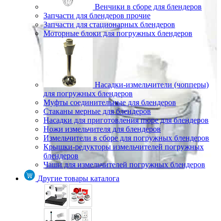
Венчики в сборе для блендеров
Запчасти для блендеров прочие
Запчасти для стационарных блендеров
Моторные блоки для погружных блендеров
Насадки-измельчители (чопперы)
для погружных блендеров
Муфты соединительные для блендеров
Стаканы мерные для блендеров
Насадки для приготовления пюре для блендеров
Ножи измельчителя для блендеров
Измельчители в сборе для погружных блендеров
Крышки-редукторы измельчителей погружных
блендеров
Чаши для измельчителей погружных блендеров
Другие товары каталога