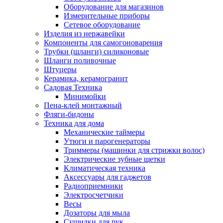
Оборудование для магазинов
Измерительные приборы
Сетевое оборудование
Изделия из нержавейки
Компоненты для самогоноварения
Трубки (шланги) силиконовые
Шланги поливочные
Штуцеры
Керамика, керамогранит
Садовая Техника
Минимойки
Пена-клей монтажный
Фляги-бидоны
Техника для дома
Механические таймеры
Утюги и парогенераторы
Триммеры (машинки для стрижки волос)
Электрические зубные щетки
Климатическая техника
Аксессуары для гаджетов
Радиоприемники
Электросчетчики
Весы
Дозаторы для мыла
Сушилки для рук