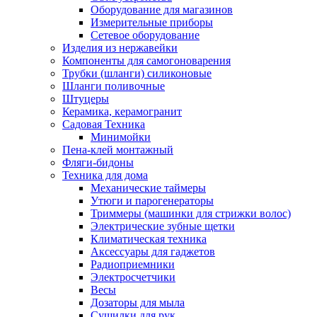
Оборудование для магазинов
Измерительные приборы
Сетевое оборудование
Изделия из нержавейки
Компоненты для самогоноварения
Трубки (шланги) силиконовые
Шланги поливочные
Штуцеры
Керамика, керамогранит
Садовая Техника
Минимойки
Пена-клей монтажный
Фляги-бидоны
Техника для дома
Механические таймеры
Утюги и парогенераторы
Триммеры (машинки для стрижки волос)
Электрические зубные щетки
Климатическая техника
Аксессуары для гаджетов
Радиоприемники
Электросчетчики
Весы
Дозаторы для мыла
Сушилки для рук