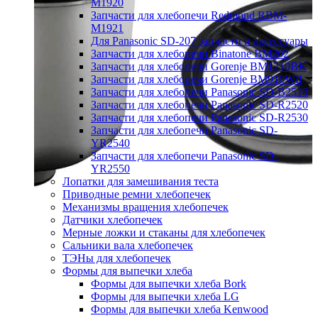
M1920
Запчасти для хлебопечи Redmond RBM-
M1921
Для Panasonic SD-207 запчасти и аксессуары
Запчасти для хлебопечи Binatone BM202
Запчасти для хлебопечи Gorenje BM1210BK
Запчасти для хлебопечи Gorenje BM910WII
Запчасти для хлебопечи Panasonic SD-B2510
Запчасти для хлебопечи Panasonic SD-R2520
Запчасти для хлебопечи Panasonic SD-R2530
Запчасти для хлебопечи Panasonic SD-
YR2540
Запчасти для хлебопечи Panasonic SD-
YR2550
Лопатки для замешивания теста
Приводные ремни хлебопечек
Механизмы вращения хлебопечек
Датчики хлебопечек
Мерные ложки и стаканы для хлебопечек
Сальники вала хлебопечек
ТЭНы для хлебопечек
Формы для выпечки хлеба
Формы для выпечки хлеба Bork
Формы для выпечки хлеба LG
Формы для выпечки хлеба Kenwood