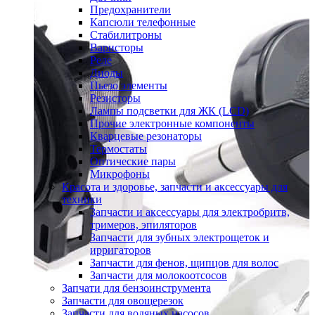
Предохранители
Капсюли телефонные
Стабилитроны
Варисторы
Реле
Диоды
Пьезо элементы
Резисторы
Лампы подсветки для ЖК (LCD)
Прочие электронные компоненты
Кварцевые резонаторы
Термостаты
Оптические пары
Микрофоны
Красота и здоровье, запчасти и аксессуары для
техники
Запчасти и аксессуары для электробритв,
тримеров, эпиляторов
Запчасти для зубных электрощеток и
ирригаторов
Запчасти для фенов, щипцов для волос
Запчасти для молокоотсосов
Запчати для бензоинструмента
Запчасти для овощерезок
Запчасти для водяных насосов