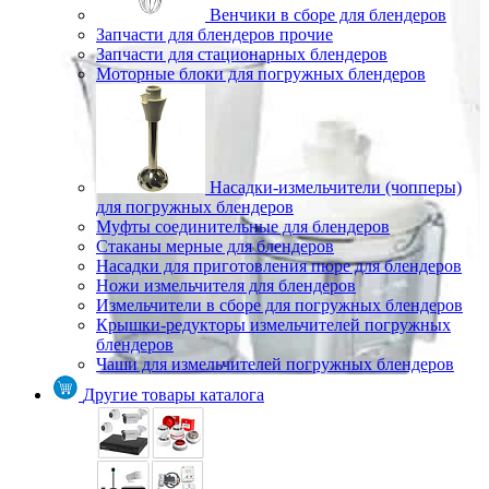
Венчики в сборе для блендеров
Запчасти для блендеров прочие
Запчасти для стационарных блендеров
Моторные блоки для погружных блендеров
Насадки-измельчители (чопперы)
для погружных блендеров
Муфты соединительные для блендеров
Стаканы мерные для блендеров
Насадки для приготовления пюре для блендеров
Ножи измельчителя для блендеров
Измельчители в сборе для погружных блендеров
Крышки-редукторы измельчителей погружных
блендеров
Чаши для измельчителей погружных блендеров
Другие товары каталога