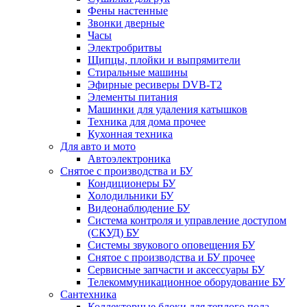
Фены настенные
Звонки дверные
Часы
Электробритвы
Щипцы, плойки и выпрямители
Стиральные машины
Эфирные ресиверы DVB-T2
Элементы питания
Машинки для удаления катышков
Техника для дома прочее
Кухонная техника
Для авто и мото
Автоэлектроника
Снятое с производства и БУ
Кондиционеры БУ
Холодильники БУ
Видеонаблюдение БУ
Система контроля и управление доступом
(СКУД) БУ
Системы звукового оповещения БУ
Снятое с производства и БУ прочее
Сервисные запчасти и аксессуары БУ
Телекоммуникационное оборудование БУ
Сантехника
Коллекторные блоки для теплого пола