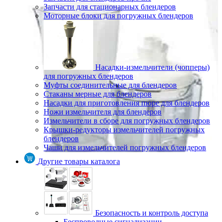
Запчасти для стационарных блендеров
Моторные блоки для погружных блендеров
Насадки-измельчители (чопперы)
для погружных блендеров
Муфты соединительные для блендеров
Стаканы мерные для блендеров
Насадки для приготовления пюре для блендеров
Ножи измельчителя для блендеров
Измельчители в сборе для погружных блендеров
Крышки-редукторы измельчителей погружных
блендеров
Чаши для измельчителей погружных блендеров
Другие товары каталога
Безопасность и контроль доступа
Беспроводные сигнализации