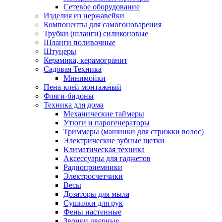
Сетевое оборудование
Изделия из нержавейки
Компоненты для самогоноварения
Трубки (шланги) силиконовые
Шланги поливочные
Штуцеры
Керамика, керамогранит
Садовая Техника
Минимойки
Пена-клей монтажный
Фляги-бидоны
Техника для дома
Механические таймеры
Утюги и парогенераторы
Триммеры (машинки для стрижки волос)
Электрические зубные щетки
Климатическая техника
Аксессуары для гаджетов
Радиоприемники
Электросчетчики
Весы
Дозаторы для мыла
Сушилки для рук
Фены настенные
Звонки дверные