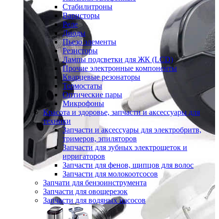
Стабилитроны
Варисторы
Реле
Диоды
Пьезо элементы
Резисторы
Лампы подсветки для ЖК (LCD)
Прочие электронные компоненты
Кварцевые резонаторы
Термостаты
Оптические пары
Микрофоны
Красота и здоровье, запчасти и аксессуары для
техники
Запчасти и аксессуары для электробритв,
тримеров, эпиляторов
Запчасти для зубных электрощеток и
ирригаторов
Запчасти для фенов, щипцов для волос
Запчасти для молокоотсосов
Запчати для бензоинструмента
Запчасти для овощерезок
Запчасти для водяных насосов