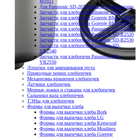
M1921
Для Panasonic SD-207 запчасти и аксессуары
Запчасти для хлебопечи Binatone BM202
Запчасти для хлебопечи Gorenje BM1210BK
Запчасти для хлебопечи Gorenje BM910WII
Запчасти для хлебопечи Panasonic SD-B2510
Запчасти для хлебопечи Panasonic SD-R2520
Запчасти для хлебопечи Panasonic SD-R2530
Запчасти для хлебопечи Panasonic SD-
YR2540
Запчасти для хлебопечи Panasonic SD-
YR2550
Лопатки для замешивания теста
Приводные ремни хлебопечек
Механизмы вращения хлебопечек
Датчики хлебопечек
Мерные ложки и стаканы для хлебопечек
Сальники вала хлебопечек
ТЭНы для хлебопечек
Формы для выпечки хлеба
Формы для выпечки хлеба Bork
Формы для выпечки хлеба LG
Формы для выпечки хлеба Kenwood
Формы для выпечки хлеба Moulinex
Формы для выпечки хлеба Gorenje