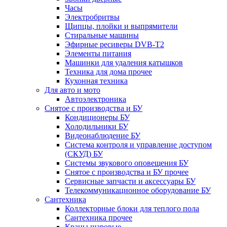
Часы
Электробритвы
Щипцы, плойки и выпрямители
Стиральные машины
Эфирные ресиверы DVB-T2
Элементы питания
Машинки для удаления катышков
Техника для дома прочее
Кухонная техника
Для авто и мото
Автоэлектроника
Снятое с производства и БУ
Кондиционеры БУ
Холодильники БУ
Видеонаблюдение БУ
Система контроля и управление доступом
(СКУД) БУ
Системы звукового оповещения БУ
Снятое с производства и БУ прочее
Сервисные запчасти и аксессуары БУ
Телекоммуникационное оборудование БУ
Сантехника
Коллекторные блоки для теплого пола
Сантехника прочее
Краны шаровые