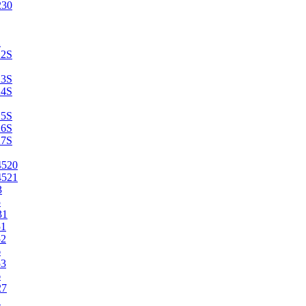
230
2
22S
23S
24S
25S
26S
27S
4520
4521
3
5
31
51
52
6
53
6
27
1