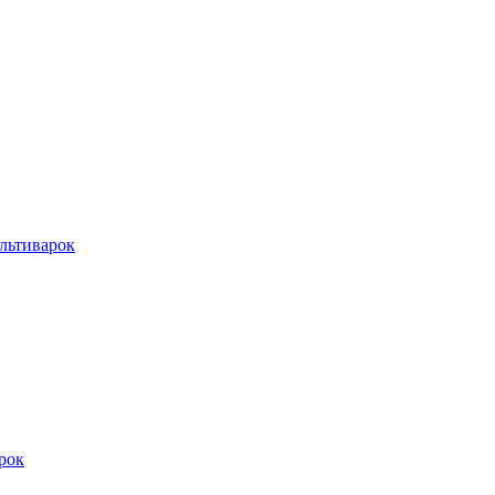
льтиварок
рок