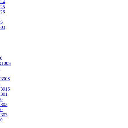
524
525
526
0
2S
503
0
D100S
2
F390S
3
F391S
M301
40
M302
50
M303
70