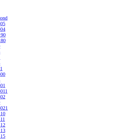
mond
505
504
190
180
0
5
1
5
1
500
3
501
011
502
9
5021
510
11
512
513
515