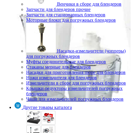
Венчики в сборе для блендеров
Запчасти для блендеров прочие
Запчасти для стационарных блендеров
Моторные блоки для погружных блендеров
Насадки-измельчители (чопперы)
для погружных блендеров
Муфты соединительные для блендеров
Стаканы мерные для блендеров
Насадки для приготовления пюре для блендеров
Ножи измельчителя для блендеров
Измельчители в сборе для погружных блендеров
Крышки-редукторы измельчителей погружных
блендеров
Чаши для измельчителей погружных блендеров
Другие товары каталога