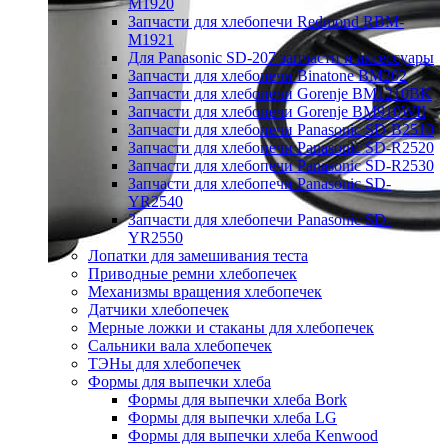
M1920
Запчасти для хлебопечи Redmond RBM-
M1921
Для Panasonic SD-207 запчасти и аксессуары
Запчасти для хлебопечи Binatone BM202
Запчасти для хлебопечи Gorenje BM1210BK
Запчасти для хлебопечи Gorenje BM910WII
Запчасти для хлебопечи Panasonic SD-B2510
Запчасти для хлебопечи Panasonic SD-R2520
Запчасти для хлебопечи Panasonic SD-R2530
Запчасти для хлебопечи Panasonic SD-
YR2540
Запчасти для хлебопечи Panasonic SD-
YR2550
Лопатки для замешивания теста
Приводные ремни хлебопечек
Механизмы вращения хлебопечек
Датчики хлебопечек
Мерные ложки и стаканы для хлебопечек
Сальники вала хлебопечек
ТЭНы для хлебопечек
Формы для выпечки хлеба
Формы для выпечки хлеба Bork
Формы для выпечки хлеба LG
Формы для выпечки хлеба Kenwood