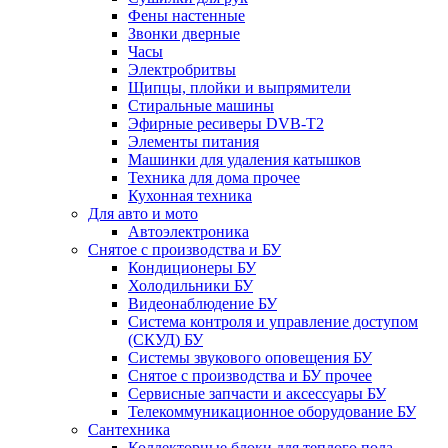
Фены настенные
Звонки дверные
Часы
Электробритвы
Щипцы, плойки и выпрямители
Стиральные машины
Эфирные ресиверы DVB-T2
Элементы питания
Машинки для удаления катышков
Техника для дома прочее
Кухонная техника
Для авто и мото
Автоэлектроника
Снятое с производства и БУ
Кондиционеры БУ
Холодильники БУ
Видеонаблюдение БУ
Система контроля и управление доступом
(СКУД) БУ
Системы звукового оповещения БУ
Снятое с производства и БУ прочее
Сервисные запчасти и аксессуары БУ
Телекоммуникационное оборудование БУ
Сантехника
Коллекторные блоки для теплого пола