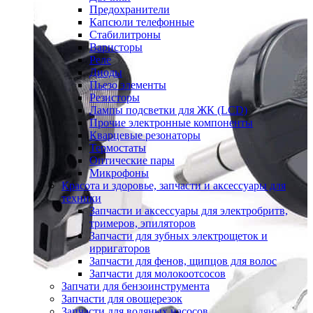
Предохранители
Капсюли телефонные
Стабилитроны
Варисторы
Реле
Диоды
Пьезо элементы
Резисторы
Лампы подсветки для ЖК (LCD)
Прочие электронные компоненты
Кварцевые резонаторы
Термостаты
Оптические пары
Микрофоны
Красота и здоровье, запчасти и аксессуары для
техники
Запчасти и аксессуары для электробритв,
тримеров, эпиляторов
Запчасти для зубных электрощеток и
ирригаторов
Запчасти для фенов, щипцов для волос
Запчасти для молокоотсосов
Запчати для бензоинструмента
Запчасти для овощерезок
Запчасти для водяных насосов