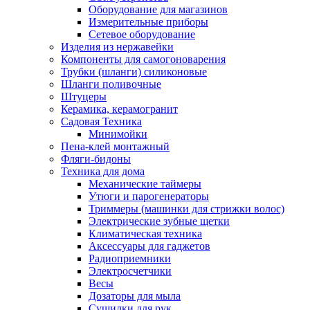
Оборудование для магазинов
Измерительные приборы
Сетевое оборудование
Изделия из нержавейки
Компоненты для самогоноварения
Трубки (шланги) силиконовые
Шланги поливочные
Штуцеры
Керамика, керамогранит
Садовая Техника
Минимойки
Пена-клей монтажный
Фляги-бидоны
Техника для дома
Механические таймеры
Утюги и парогенераторы
Триммеры (машинки для стрижки волос)
Электрические зубные щетки
Климатическая техника
Аксессуары для гаджетов
Радиоприемники
Электросчетчики
Весы
Дозаторы для мыла
Сушилки для рук