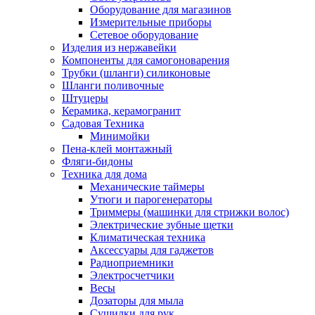
Оборудование для магазинов
Измерительные приборы
Сетевое оборудование
Изделия из нержавейки
Компоненты для самогоноварения
Трубки (шланги) силиконовые
Шланги поливочные
Штуцеры
Керамика, керамогранит
Садовая Техника
Минимойки
Пена-клей монтажный
Фляги-бидоны
Техника для дома
Механические таймеры
Утюги и парогенераторы
Триммеры (машинки для стрижки волос)
Электрические зубные щетки
Климатическая техника
Аксессуары для гаджетов
Радиоприемники
Электросчетчики
Весы
Дозаторы для мыла
Сушилки для рук