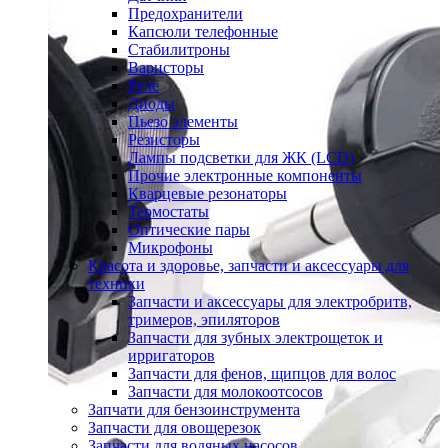
Предохранители
Капсюли телефонные
Стабилитроны
Варисторы
Реле
Диоды
Пьезо элементы
Резисторы
Лампы подсветки для ЖК (LCD)
Прочие электронные компоненты
Кварцевые резонаторы
Термостаты
Оптические пары
Микрофоны
Красота и здоровье, запчасти и аксессуары для
техники
Запчасти и аксессуары для электробритв,
тримеров, эпиляторов
Запчасти для зубных электрощеток и
ирригаторов
Запчасти для фенов, щипцов для волос
Запчасти для молокоотсосов
Запчати для бензоинструмента
Запчасти для овощерезок
Запчасти для водяных насосов