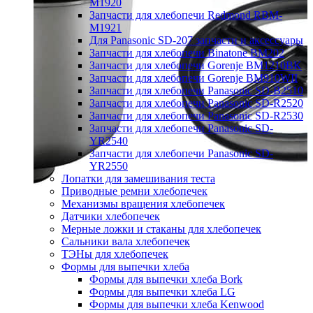
M1920
Запчасти для хлебопечи Redmond RBM-
M1921
Для Panasonic SD-207 запчасти и аксессуары
Запчасти для хлебопечи Binatone BM202
Запчасти для хлебопечи Gorenje BM1210BK
Запчасти для хлебопечи Gorenje BM910WII
Запчасти для хлебопечи Panasonic SD-B2510
Запчасти для хлебопечи Panasonic SD-R2520
Запчасти для хлебопечи Panasonic SD-R2530
Запчасти для хлебопечи Panasonic SD-
YR2540
Запчасти для хлебопечи Panasonic SD-
YR2550
Лопатки для замешивания теста
Приводные ремни хлебопечек
Механизмы вращения хлебопечек
Датчики хлебопечек
Мерные ложки и стаканы для хлебопечек
Сальники вала хлебопечек
ТЭНы для хлебопечек
Формы для выпечки хлеба
Формы для выпечки хлеба Bork
Формы для выпечки хлеба LG
Формы для выпечки хлеба Kenwood