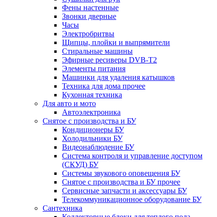
Фены настенные
Звонки дверные
Часы
Электробритвы
Щипцы, плойки и выпрямители
Стиральные машины
Эфирные ресиверы DVB-T2
Элементы питания
Машинки для удаления катышков
Техника для дома прочее
Кухонная техника
Для авто и мото
Автоэлектроника
Снятое с производства и БУ
Кондиционеры БУ
Холодильники БУ
Видеонаблюдение БУ
Система контроля и управление доступом
(СКУД) БУ
Системы звукового оповещения БУ
Снятое с производства и БУ прочее
Сервисные запчасти и аксессуары БУ
Телекоммуникационное оборудование БУ
Сантехника
Коллекторные блоки для теплого пола