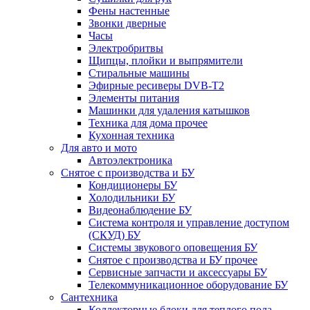
Фены настенные
Звонки дверные
Часы
Электробритвы
Щипцы, плойки и выпрямители
Стиральные машины
Эфирные ресиверы DVB-T2
Элементы питания
Машинки для удаления катышков
Техника для дома прочее
Кухонная техника
Для авто и мото
Автоэлектроника
Снятое с производства и БУ
Кондиционеры БУ
Холодильники БУ
Видеонаблюдение БУ
Система контроля и управление доступом
(СКУД) БУ
Системы звукового оповещения БУ
Снятое с производства и БУ прочее
Сервисные запчасти и аксессуары БУ
Телекоммуникационное оборудование БУ
Сантехника
Коллекторные блоки для теплого пола