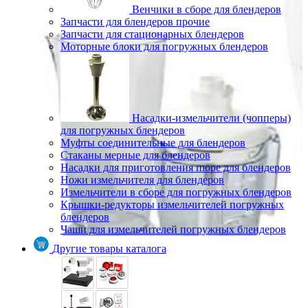
Венчики в сборе для блендеров
Запчасти для блендеров прочие
Запчасти для стационарных блендеров
Моторные блоки для погружных блендеров
Насадки-измельчители (чопперы)
для погружных блендеров
Муфты соединительные для блендеров
Стаканы мерные для блендеров
Насадки для приготовления пюре для блендеров
Ножи измельчителя для блендеров
Измельчители в сборе для погружных блендеров
Крышки-редукторы измельчителей погружных
блендеров
Чаши для измельчителей погружных блендеров
Другие товары каталога