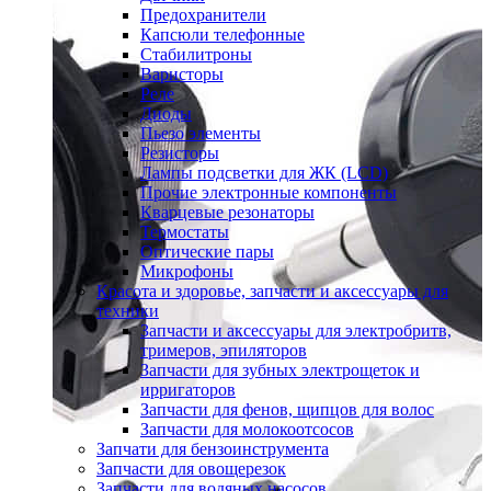
Предохранители
Капсюли телефонные
Стабилитроны
Варисторы
Реле
Диоды
Пьезо элементы
Резисторы
Лампы подсветки для ЖК (LCD)
Прочие электронные компоненты
Кварцевые резонаторы
Термостаты
Оптические пары
Микрофоны
Красота и здоровье, запчасти и аксессуары для
техники
Запчасти и аксессуары для электробритв,
тримеров, эпиляторов
Запчасти для зубных электрощеток и
ирригаторов
Запчасти для фенов, щипцов для волос
Запчасти для молокоотсосов
Запчати для бензоинструмента
Запчасти для овощерезок
Запчасти для водяных насосов