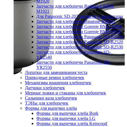
M1920
Запчасти для хлебопечи Redmond RBM-
M1921
Для Panasonic SD-207 запчасти и аксессуары
Запчасти для хлебопечи Binatone BM202
Запчасти для хлебопечи Gorenje BM1210BK
Запчасти для хлебопечи Gorenje BM910WII
Запчасти для хлебопечи Panasonic SD-B2510
Запчасти для хлебопечи Panasonic SD-R2520
Запчасти для хлебопечи Panasonic SD-R2530
Запчасти для хлебопечи Panasonic SD-
YR2540
Запчасти для хлебопечи Panasonic SD-
YR2550
Лопатки для замешивания теста
Приводные ремни хлебопечек
Механизмы вращения хлебопечек
Датчики хлебопечек
Мерные ложки и стаканы для хлебопечек
Сальники вала хлебопечек
ТЭНы для хлебопечек
Формы для выпечки хлеба
Формы для выпечки хлеба Bork
Формы для выпечки хлеба LG
Формы для выпечки хлеба Kenwood