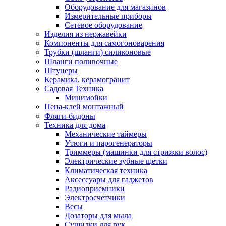
Оборудование для магазинов
Измерительные приборы
Сетевое оборудование
Изделия из нержавейки
Компоненты для самогоноварения
Трубки (шланги) силиконовые
Шланги поливочные
Штуцеры
Керамика, керамогранит
Садовая Техника
Минимойки
Пена-клей монтажный
Фляги-бидоны
Техника для дома
Механические таймеры
Утюги и парогенераторы
Триммеры (машинки для стрижки волос)
Электрические зубные щетки
Климатическая техника
Аксессуары для гаджетов
Радиоприемники
Электросчетчики
Весы
Дозаторы для мыла
Сушилки для рук