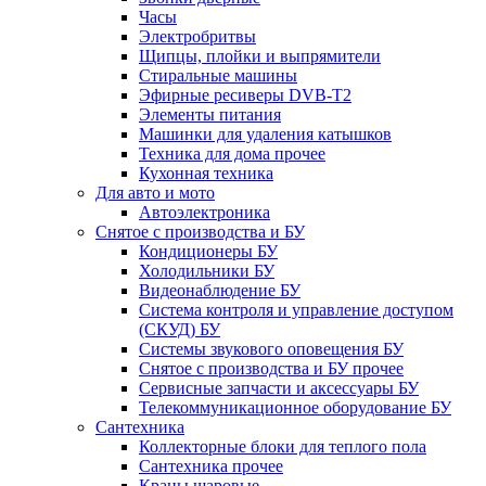
Часы
Электробритвы
Щипцы, плойки и выпрямители
Стиральные машины
Эфирные ресиверы DVB-T2
Элементы питания
Машинки для удаления катышков
Техника для дома прочее
Кухонная техника
Для авто и мото
Автоэлектроника
Снятое с производства и БУ
Кондиционеры БУ
Холодильники БУ
Видеонаблюдение БУ
Система контроля и управление доступом
(СКУД) БУ
Системы звукового оповещения БУ
Снятое с производства и БУ прочее
Сервисные запчасти и аксессуары БУ
Телекоммуникационное оборудование БУ
Сантехника
Коллекторные блоки для теплого пола
Сантехника прочее
Краны шаровые