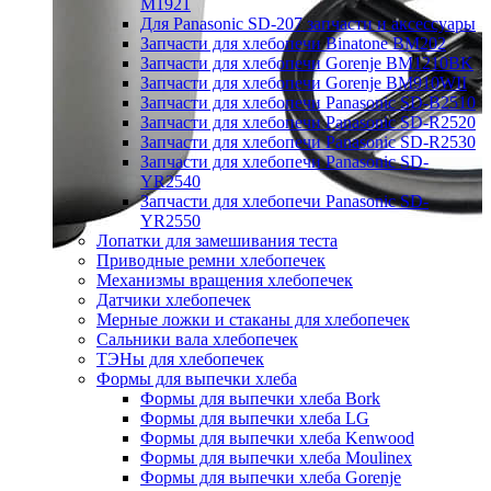
M1921
Для Panasonic SD-207 запчасти и аксессуары
Запчасти для хлебопечи Binatone BM202
Запчасти для хлебопечи Gorenje BM1210BK
Запчасти для хлебопечи Gorenje BM910WII
Запчасти для хлебопечи Panasonic SD-B2510
Запчасти для хлебопечи Panasonic SD-R2520
Запчасти для хлебопечи Panasonic SD-R2530
Запчасти для хлебопечи Panasonic SD-
YR2540
Запчасти для хлебопечи Panasonic SD-
YR2550
Лопатки для замешивания теста
Приводные ремни хлебопечек
Механизмы вращения хлебопечек
Датчики хлебопечек
Мерные ложки и стаканы для хлебопечек
Сальники вала хлебопечек
ТЭНы для хлебопечек
Формы для выпечки хлеба
Формы для выпечки хлеба Bork
Формы для выпечки хлеба LG
Формы для выпечки хлеба Kenwood
Формы для выпечки хлеба Moulinex
Формы для выпечки хлеба Gorenje