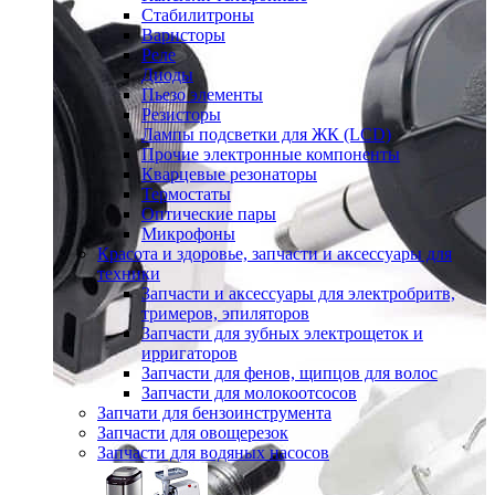
Стабилитроны
Варисторы
Реле
Диоды
Пьезо элементы
Резисторы
Лампы подсветки для ЖК (LCD)
Прочие электронные компоненты
Кварцевые резонаторы
Термостаты
Оптические пары
Микрофоны
Красота и здоровье, запчасти и аксессуары для
техники
Запчасти и аксессуары для электробритв,
тримеров, эпиляторов
Запчасти для зубных электрощеток и
ирригаторов
Запчасти для фенов, щипцов для волос
Запчасти для молокоотсосов
Запчати для бензоинструмента
Запчасти для овощерезок
Запчасти для водяных насосов