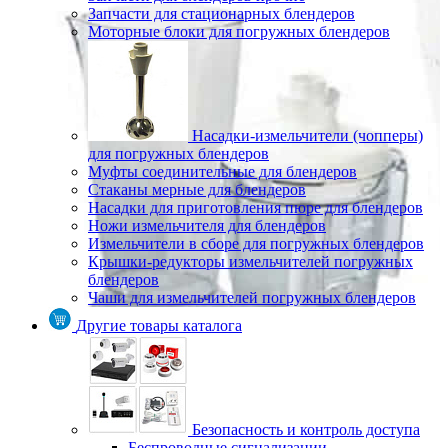
Запчасти для стационарных блендеров
Моторные блоки для погружных блендеров
Насадки-измельчители (чопперы)
для погружных блендеров
Муфты соединительные для блендеров
Стаканы мерные для блендеров
Насадки для приготовления пюре для блендеров
Ножи измельчителя для блендеров
Измельчители в сборе для погружных блендеров
Крышки-редукторы измельчителей погружных
блендеров
Чаши для измельчителей погружных блендеров
Другие товары каталога
Безопасность и контроль доступа
Беспроводные сигнализации