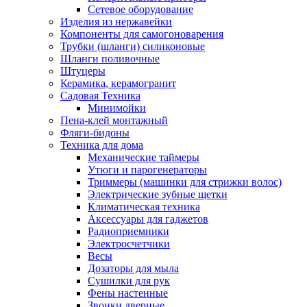
Сетевое оборудование
Изделия из нержавейки
Компоненты для самогоноварения
Трубки (шланги) силиконовые
Шланги поливочные
Штуцеры
Керамика, керамогранит
Садовая Техника
Минимойки
Пена-клей монтажный
Фляги-бидоны
Техника для дома
Механические таймеры
Утюги и парогенераторы
Триммеры (машинки для стрижки волос)
Электрические зубные щетки
Климатическая техника
Аксессуары для гаджетов
Радиоприемники
Электросчетчики
Весы
Дозаторы для мыла
Сушилки для рук
Фены настенные
Звонки дверные