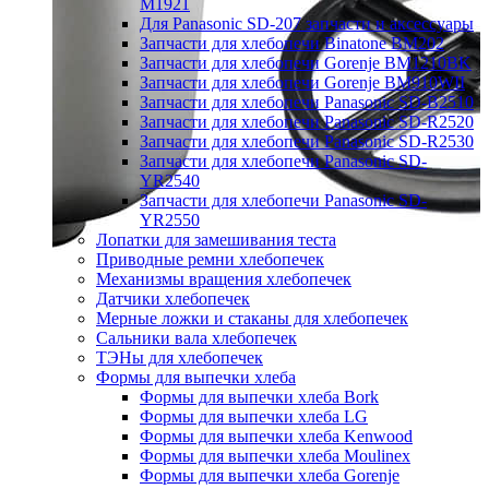
M1921
Для Panasonic SD-207 запчасти и аксессуары
Запчасти для хлебопечи Binatone BM202
Запчасти для хлебопечи Gorenje BM1210BK
Запчасти для хлебопечи Gorenje BM910WII
Запчасти для хлебопечи Panasonic SD-B2510
Запчасти для хлебопечи Panasonic SD-R2520
Запчасти для хлебопечи Panasonic SD-R2530
Запчасти для хлебопечи Panasonic SD-
YR2540
Запчасти для хлебопечи Panasonic SD-
YR2550
Лопатки для замешивания теста
Приводные ремни хлебопечек
Механизмы вращения хлебопечек
Датчики хлебопечек
Мерные ложки и стаканы для хлебопечек
Сальники вала хлебопечек
ТЭНы для хлебопечек
Формы для выпечки хлеба
Формы для выпечки хлеба Bork
Формы для выпечки хлеба LG
Формы для выпечки хлеба Kenwood
Формы для выпечки хлеба Moulinex
Формы для выпечки хлеба Gorenje