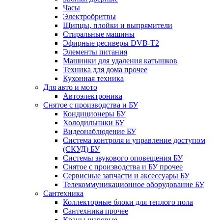
Часы
Электробритвы
Щипцы, плойки и выпрямители
Стиральные машины
Эфирные ресиверы DVB-T2
Элементы питания
Машинки для удаления катышков
Техника для дома прочее
Кухонная техника
Для авто и мото
Автоэлектроника
Снятое с производства и БУ
Кондиционеры БУ
Холодильники БУ
Видеонаблюдение БУ
Система контроля и управление доступом
(СКУД) БУ
Системы звукового оповещения БУ
Снятое с производства и БУ прочее
Сервисные запчасти и аксессуары БУ
Телекоммуникационное оборудование БУ
Сантехника
Коллекторные блоки для теплого пола
Сантехника прочее
Краны шаровые