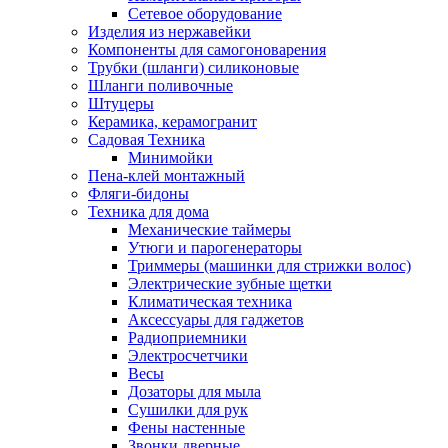
Сетевое оборудование
Изделия из нержавейки
Компоненты для самогоноварения
Трубки (шланги) силиконовые
Шланги поливочные
Штуцеры
Керамика, керамогранит
Садовая Техника
Минимойки
Пена-клей монтажный
Фляги-бидоны
Техника для дома
Механические таймеры
Утюги и парогенераторы
Триммеры (машинки для стрижки волос)
Электрические зубные щетки
Климатическая техника
Аксессуары для гаджетов
Радиоприемники
Электросчетчики
Весы
Дозаторы для мыла
Сушилки для рук
Фены настенные
Звонки дверные