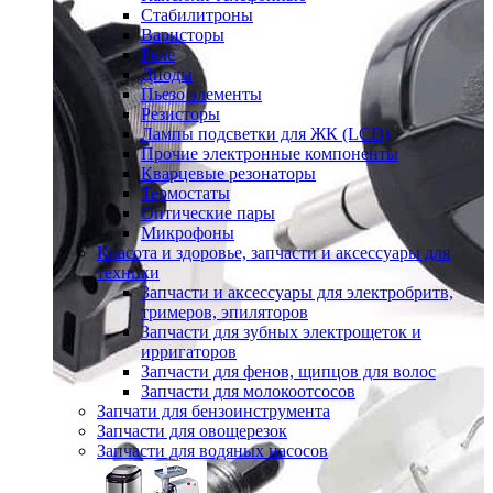
Стабилитроны
Варисторы
Реле
Диоды
Пьезо элементы
Резисторы
Лампы подсветки для ЖК (LCD)
Прочие электронные компоненты
Кварцевые резонаторы
Термостаты
Оптические пары
Микрофоны
Красота и здоровье, запчасти и аксессуары для
техники
Запчасти и аксессуары для электробритв,
тримеров, эпиляторов
Запчасти для зубных электрощеток и
ирригаторов
Запчасти для фенов, щипцов для волос
Запчасти для молокоотсосов
Запчати для бензоинструмента
Запчасти для овощерезок
Запчасти для водяных насосов