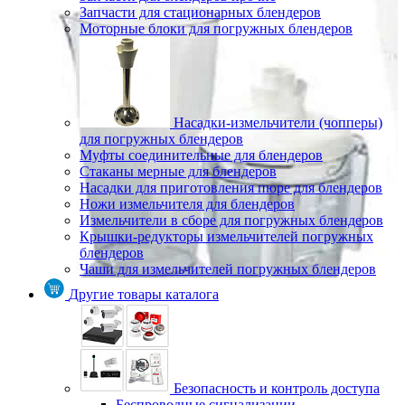
Запчасти для стационарных блендеров
Моторные блоки для погружных блендеров
Насадки-измельчители (чопперы)
для погружных блендеров
Муфты соединительные для блендеров
Стаканы мерные для блендеров
Насадки для приготовления пюре для блендеров
Ножи измельчителя для блендеров
Измельчители в сборе для погружных блендеров
Крышки-редукторы измельчителей погружных
блендеров
Чаши для измельчителей погружных блендеров
Другие товары каталога
Безопасность и контроль доступа
Беспроводные сигнализации