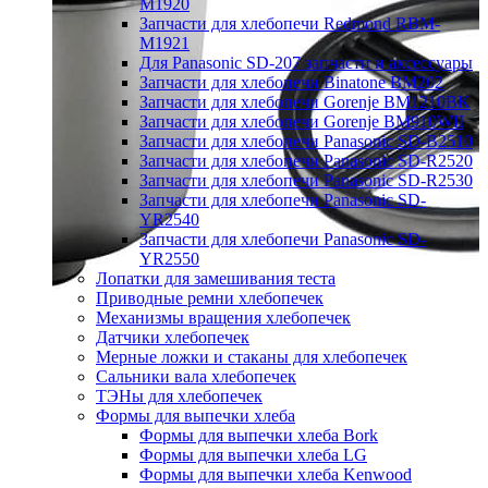
M1920
Запчасти для хлебопечи Redmond RBM-
M1921
Для Panasonic SD-207 запчасти и аксессуары
Запчасти для хлебопечи Binatone BM202
Запчасти для хлебопечи Gorenje BM1210BK
Запчасти для хлебопечи Gorenje BM910WII
Запчасти для хлебопечи Panasonic SD-B2510
Запчасти для хлебопечи Panasonic SD-R2520
Запчасти для хлебопечи Panasonic SD-R2530
Запчасти для хлебопечи Panasonic SD-
YR2540
Запчасти для хлебопечи Panasonic SD-
YR2550
Лопатки для замешивания теста
Приводные ремни хлебопечек
Механизмы вращения хлебопечек
Датчики хлебопечек
Мерные ложки и стаканы для хлебопечек
Сальники вала хлебопечек
ТЭНы для хлебопечек
Формы для выпечки хлеба
Формы для выпечки хлеба Bork
Формы для выпечки хлеба LG
Формы для выпечки хлеба Kenwood