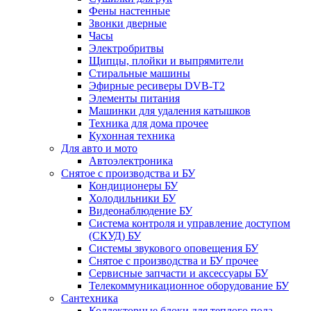
Фены настенные
Звонки дверные
Часы
Электробритвы
Щипцы, плойки и выпрямители
Стиральные машины
Эфирные ресиверы DVB-T2
Элементы питания
Машинки для удаления катышков
Техника для дома прочее
Кухонная техника
Для авто и мото
Автоэлектроника
Снятое с производства и БУ
Кондиционеры БУ
Холодильники БУ
Видеонаблюдение БУ
Система контроля и управление доступом
(СКУД) БУ
Системы звукового оповещения БУ
Снятое с производства и БУ прочее
Сервисные запчасти и аксессуары БУ
Телекоммуникационное оборудование БУ
Сантехника
Коллекторные блоки для теплого пола