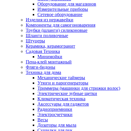
Оборудование для магазинов
Измерительные приборы
Сетевое оборудование
Изделия из нержавейки
Компоненты для самогоноварения
Трубки (шланги) силиконовые
Шланги поливочные
Штуцеры
Керамика, керамогранит
Садовая Техника
Минимойки
Пена-клей монтажный
Фляги-бидоны
Техника для дома
Механические таймеры
Утюги и парогенераторы
Триммеры (машинки для стрижки волос)
Электрические зубные щетки
Климатическая техника
Аксессуары для гаджетов
Радиоприемники
Электросчетчики
Весы
Дозаторы для мыла
Сушилки для рук