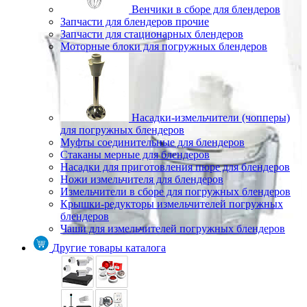
Венчики в сборе для блендеров
Запчасти для блендеров прочие
Запчасти для стационарных блендеров
Моторные блоки для погружных блендеров
Насадки-измельчители (чопперы)
для погружных блендеров
Муфты соединительные для блендеров
Стаканы мерные для блендеров
Насадки для приготовления пюре для блендеров
Ножи измельчителя для блендеров
Измельчители в сборе для погружных блендеров
Крышки-редукторы измельчителей погружных
блендеров
Чаши для измельчителей погружных блендеров
Другие товары каталога