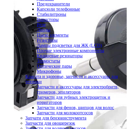
Предохранители
Капсюли телефонные
Стабилитроны
Варисторы
Реле
Диоды
Пьезо элементы
Резисторы
Лампы подсветки для ЖК (LCD)
Прочие электронные компоненты
Кварцевые резонаторы
Термостаты
Оптические пары
Микрофоны
Красота и здоровье, запчасти и аксессуары для
техники
Запчасти и аксессуары для электробритв,
тримеров, эпиляторов
Запчасти для зубных электрощеток и
ирригаторов
Запчасти для фенов, щипцов для волос
Запчасти для молокоотсосов
Запчати для бензоинструмента
Запчасти для овощерезок
Запчасти для водяных насосов