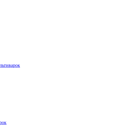
льтиварок
рок