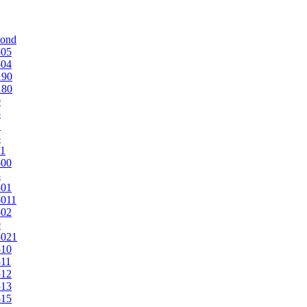
mond
505
504
190
180
0
5
1
5
1
500
3
501
011
502
9
5021
510
11
512
513
515