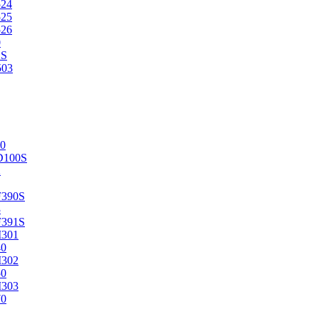
524
525
526
0
2S
503
0
D100S
2
F390S
3
F391S
M301
40
M302
50
M303
70