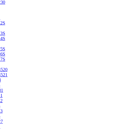
230
2
22S
23S
24S
25S
26S
27S
4520
4521
3
5
31
51
52
6
53
6
27
1