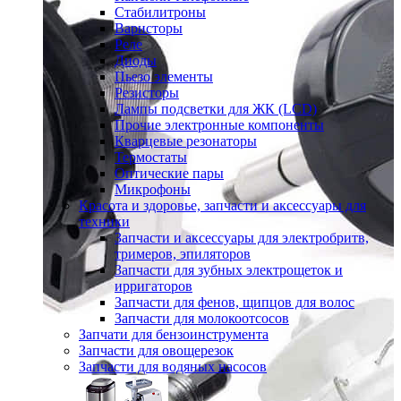
Стабилитроны
Варисторы
Реле
Диоды
Пьезо элементы
Резисторы
Лампы подсветки для ЖК (LCD)
Прочие электронные компоненты
Кварцевые резонаторы
Термостаты
Оптические пары
Микрофоны
Красота и здоровье, запчасти и аксессуары для
техники
Запчасти и аксессуары для электробритв,
тримеров, эпиляторов
Запчасти для зубных электрощеток и
ирригаторов
Запчасти для фенов, щипцов для волос
Запчасти для молокоотсосов
Запчати для бензоинструмента
Запчасти для овощерезок
Запчасти для водяных насосов