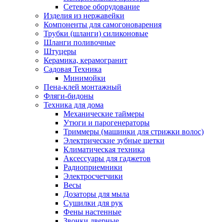
Сетевое оборудование
Изделия из нержавейки
Компоненты для самогоноварения
Трубки (шланги) силиконовые
Шланги поливочные
Штуцеры
Керамика, керамогранит
Садовая Техника
Минимойки
Пена-клей монтажный
Фляги-бидоны
Техника для дома
Механические таймеры
Утюги и парогенераторы
Триммеры (машинки для стрижки волос)
Электрические зубные щетки
Климатическая техника
Аксессуары для гаджетов
Радиоприемники
Электросчетчики
Весы
Дозаторы для мыла
Сушилки для рук
Фены настенные
Звонки дверные