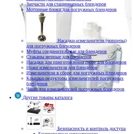
Запчасти для стационарных блендеров
Моторные блоки для погружных блендеров
Насадки-измельчители (чопперы)
для погружных блендеров
Муфты соединительные для блендеров
Стаканы мерные для блендеров
Насадки для приготовления пюре для блендеров
Ножи измельчителя для блендеров
Измельчители в сборе для погружных блендеров
Крышки-редукторы измельчителей погружных
блендеров
Чаши для измельчителей погружных блендеров
Другие товары каталога
Безопасность и контроль доступа
Беспроводные сигнализации