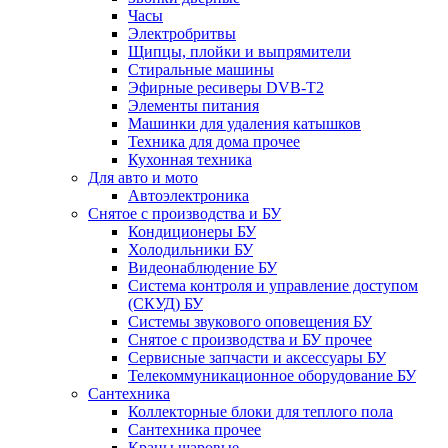
Часы
Электробритвы
Щипцы, плойки и выпрямители
Стиральные машины
Эфирные ресиверы DVB-T2
Элементы питания
Машинки для удаления катышков
Техника для дома прочее
Кухонная техника
Для авто и мото
Автоэлектроника
Снятое с производства и БУ
Кондиционеры БУ
Холодильники БУ
Видеонаблюдение БУ
Система контроля и управление доступом
(СКУД) БУ
Системы звукового оповещения БУ
Снятое с производства и БУ прочее
Сервисные запчасти и аксессуары БУ
Телекоммуникационное оборудование БУ
Сантехника
Коллекторные блоки для теплого пола
Сантехника прочее
Краны шаровые