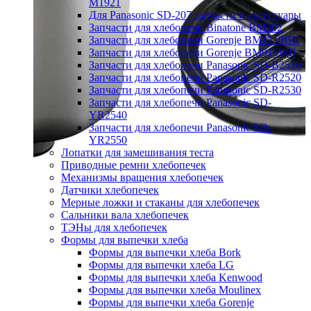
M1921
Для Panasonic SD-207 запчасти и аксессуары
Запчасти для хлебопечи Binatone BM202
Запчасти для хлебопечи Gorenje BM1210BK
Запчасти для хлебопечи Gorenje BM910WII
Запчасти для хлебопечи Panasonic SD-B2510
Запчасти для хлебопечи Panasonic SD-R2520
Запчасти для хлебопечи Panasonic SD-R2530
Запчасти для хлебопечи Panasonic SD-
YR2540
Запчасти для хлебопечи Panasonic SD-
YR2550
Лопатки для замешивания теста
Приводные ремни хлебопечек
Механизмы вращения хлебопечек
Датчики хлебопечек
Мерные ложки и стаканы для хлебопечек
Сальники вала хлебопечек
ТЭНы для хлебопечек
Формы для выпечки хлеба
Формы для выпечки хлеба Bork
Формы для выпечки хлеба LG
Формы для выпечки хлеба Kenwood
Формы для выпечки хлеба Moulinex
Формы для выпечки хлеба Gorenje