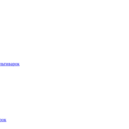
льтиварок
рок