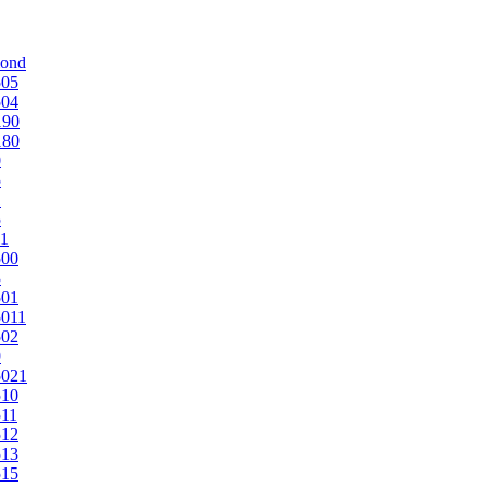
mond
505
504
190
180
0
5
1
5
1
500
3
501
011
502
9
5021
510
11
512
513
515