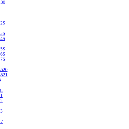
230
2
22S
23S
24S
25S
26S
27S
4520
4521
3
5
31
51
52
6
53
6
27
1