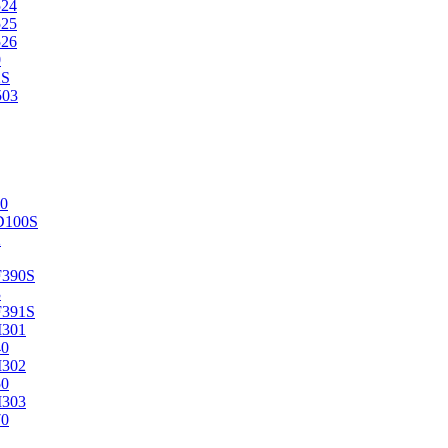
524
525
526
0
2S
503
0
D100S
2
F390S
3
F391S
M301
40
M302
50
M303
70