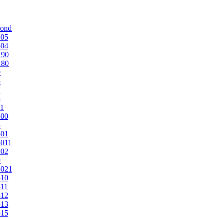
mond
505
504
190
180
0
5
1
5
1
500
3
501
011
502
9
5021
510
11
512
513
515