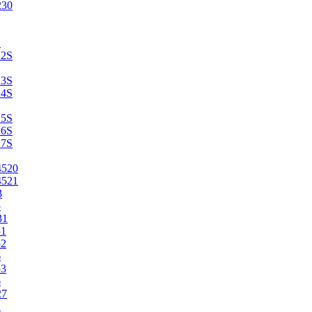
230
2
22S
23S
24S
25S
26S
27S
4520
4521
3
5
31
51
52
6
53
6
27
1