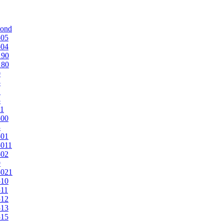
mond
505
504
190
180
0
5
1
5
1
500
3
501
011
502
9
5021
510
11
512
513
515