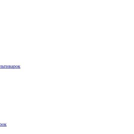
льтиварок
рок