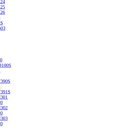
524
525
526
0
2S
503
0
D100S
2
F390S
3
F391S
M301
40
M302
50
M303
70