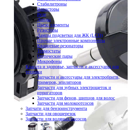
Стабилитроны
Варисторы
Реле
Диоды
Пьезо элементы
Резисторы
Лампы подсветки для ЖК (LCD)
Прочие электронные компоненты
Кварцевые резонаторы
Термостаты
Оптические пары
Микрофоны
Красота и здоровье, запчасти и аксессуары для
техники
Запчасти и аксессуары для электробритв,
тримеров, эпиляторов
Запчасти для зубных электрощеток и
ирригаторов
Запчасти для фенов, щипцов для волос
Запчасти для молокоотсосов
Запчати для бензоинструмента
Запчасти для овощерезок
Запчасти для водяных насосов