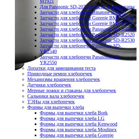
M1921
Для Panasonic SD-207 запчасти и аксессуары
Запчасти для хлебопечи Binatone BM202
Запчасти для хлебопечи Gorenje BM1210BK
Запчасти для хлебопечи Gorenje BM910WII
Запчасти для хлебопечи Panasonic SD-B2510
Запчасти для хлебопечи Panasonic SD-R2520
Запчасти для хлебопечи Panasonic SD-R2530
Запчасти для хлебопечи Panasonic SD-
YR2540
Запчасти для хлебопечи Panasonic SD-
YR2550
Лопатки для замешивания теста
Приводные ремни хлебопечек
Механизмы вращения хлебопечек
Датчики хлебопечек
Мерные ложки и стаканы для хлебопечек
Сальники вала хлебопечек
ТЭНы для хлебопечек
Формы для выпечки хлеба
Формы для выпечки хлеба Bork
Формы для выпечки хлеба LG
Формы для выпечки хлеба Kenwood
Формы для выпечки хлеба Moulinex
Формы для выпечки хлеба Gorenje