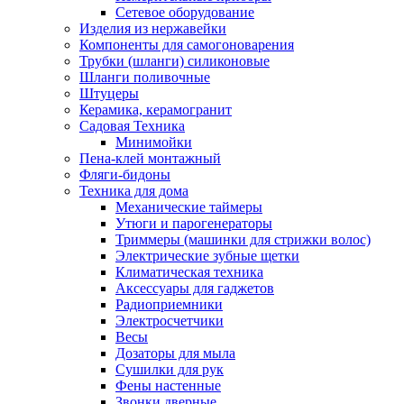
Сетевое оборудование
Изделия из нержавейки
Компоненты для самогоноварения
Трубки (шланги) силиконовые
Шланги поливочные
Штуцеры
Керамика, керамогранит
Садовая Техника
Минимойки
Пена-клей монтажный
Фляги-бидоны
Техника для дома
Механические таймеры
Утюги и парогенераторы
Триммеры (машинки для стрижки волос)
Электрические зубные щетки
Климатическая техника
Аксессуары для гаджетов
Радиоприемники
Электросчетчики
Весы
Дозаторы для мыла
Сушилки для рук
Фены настенные
Звонки дверные