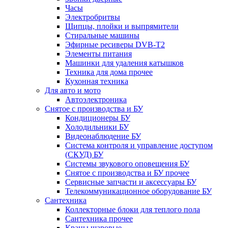
Часы
Электробритвы
Щипцы, плойки и выпрямители
Стиральные машины
Эфирные ресиверы DVB-T2
Элементы питания
Машинки для удаления катышков
Техника для дома прочее
Кухонная техника
Для авто и мото
Автоэлектроника
Снятое с производства и БУ
Кондиционеры БУ
Холодильники БУ
Видеонаблюдение БУ
Система контроля и управление доступом
(СКУД) БУ
Системы звукового оповещения БУ
Снятое с производства и БУ прочее
Сервисные запчасти и аксессуары БУ
Телекоммуникационное оборудование БУ
Сантехника
Коллекторные блоки для теплого пола
Сантехника прочее
Краны шаровые