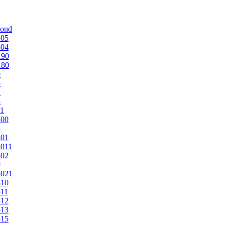
mond
505
504
190
180
0
5
1
5
1
500
3
501
011
502
9
5021
510
11
512
513
515