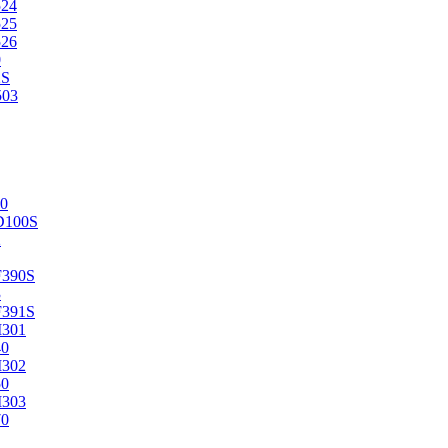
524
525
526
0
2S
503
0
D100S
2
F390S
3
F391S
M301
40
M302
50
M303
70