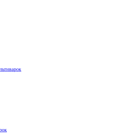
льтиварок
рок