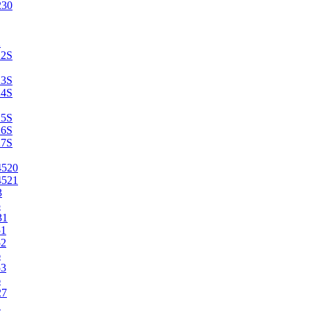
230
2
22S
23S
24S
25S
26S
27S
4520
4521
3
5
31
51
52
6
53
6
27
1