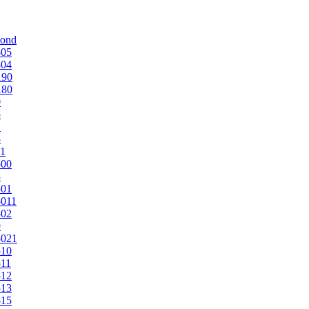
mond
505
504
190
180
0
5
1
5
1
500
3
501
011
502
9
5021
510
11
512
513
515