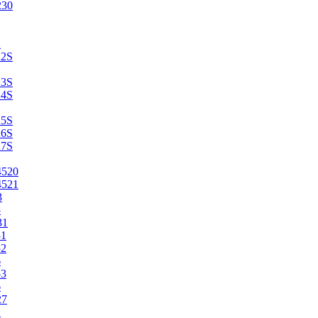
230
2
22S
23S
24S
25S
26S
27S
4520
4521
3
5
31
51
52
6
53
6
27
1