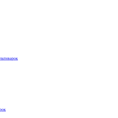
льтиварок
рок