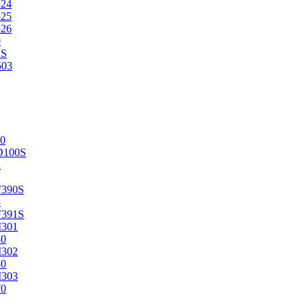
524
525
526
0
2S
503
0
D100S
2
F390S
3
F391S
M301
40
M302
50
M303
70