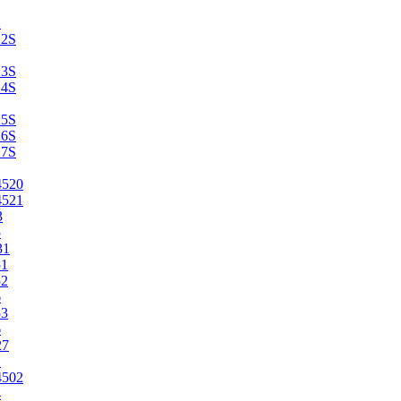
2
22S
23S
24S
25S
26S
27S
4520
4521
3
5
31
51
52
6
53
6
27
1
4502
4