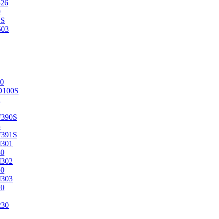
526
0
2S
503
0
D100S
2
F390S
3
F391S
M301
40
M302
50
M303
70
230