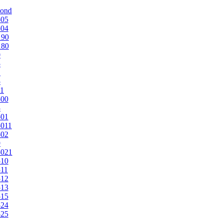
mond
505
504
190
180
0
5
1
5
1
500
3
501
011
502
9
5021
510
11
512
513
515
524
525