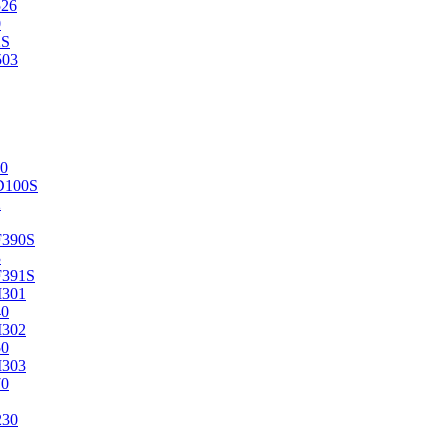
526
0
2S
503
0
D100S
2
F390S
3
F391S
M301
40
M302
50
M303
70
230