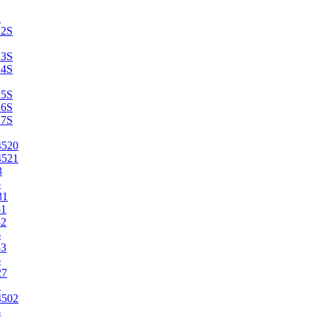
2
22S
23S
24S
25S
26S
27S
4520
4521
3
5
31
51
52
6
53
6
27
1
4502
4