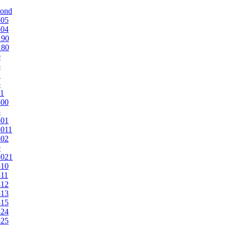
mond
505
504
190
180
0
5
1
5
1
500
3
501
011
502
9
5021
510
11
512
513
515
524
525