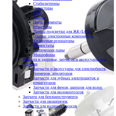
Стабилитроны
Варисторы
Реле
Диоды
Пьезо элементы
Резисторы
Лампы подсветки для ЖК (LCD)
Прочие электронные компоненты
Кварцевые резонаторы
Термостаты
Оптические пары
Микрофоны
Красота и здоровье, запчасти и аксессуары для
техники
Запчасти и аксессуары для электробритв,
тримеров, эпиляторов
Запчасти для зубных электрощеток и
ирригаторов
Запчасти для фенов, щипцов для волос
Запчасти для молокоотсосов
Запчати для бензоинструмента
Запчасти для овощерезок
Запчасти для водяных насосов