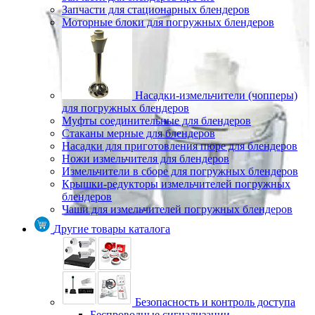
Запчасти для стационарных блендеров
Моторные блоки для погружных блендеров
Насадки-измельчители (чопперы)
для погружных блендеров
Муфты соединительные для блендеров
Стаканы мерные для блендеров
Насадки для приготовления пюре для блендеров
Ножи измельчителя для блендеров
Измельчители в сборе для погружных блендеров
Крышки-редукторы измельчителей погружных
блендеров
Чаши для измельчителей погружных блендеров
Другие товары каталога
Безопасность и контроль доступа
Беспроводные сигнализации