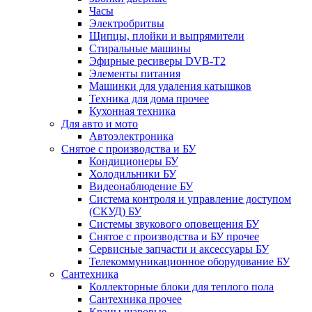
Часы
Электробритвы
Щипцы, плойки и выпрямители
Стиральные машины
Эфирные ресиверы DVB-T2
Элементы питания
Машинки для удаления катышков
Техника для дома прочее
Кухонная техника
Для авто и мото
Автоэлектроника
Снятое с производства и БУ
Кондиционеры БУ
Холодильники БУ
Видеонаблюдение БУ
Система контроля и управление доступом
(СКУД) БУ
Системы звукового оповещения БУ
Снятое с производства и БУ прочее
Сервисные запчасти и аксессуары БУ
Телекоммуникационное оборудование БУ
Сантехника
Коллекторные блоки для теплого пола
Сантехника прочее
Краны шаровые