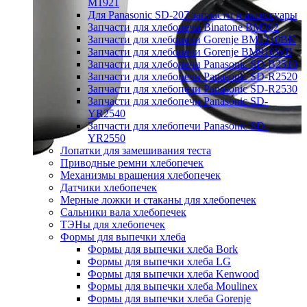
M1921
Для Panasonic SD-207 запчасти и аксессуары
Запчасти для хлебопечи Binatone BM202
Запчасти для хлебопечи Gorenje BM1210BK
Запчасти для хлебопечи Gorenje BM910WII
Запчасти для хлебопечи Panasonic SD-B2510
Запчасти для хлебопечи Panasonic SD-R2520
Запчасти для хлебопечи Panasonic SD-R2530
Запчасти для хлебопечи Panasonic SD-
YR2540
Запчасти для хлебопечи Panasonic SD-
YR2550
Лопатки для замешивания теста
Приводные ремни хлебопечек
Механизмы вращения хлебопечек
Датчики хлебопечек
Мерные ложки и стаканы для хлебопечек
Сальники вала хлебопечек
ТЭНы для хлебопечек
Формы для выпечки хлеба
Формы для выпечки хлеба Bork
Формы для выпечки хлеба LG
Формы для выпечки хлеба Kenwood
Формы для выпечки хлеба Moulinex
Формы для выпечки хлеба Gorenje