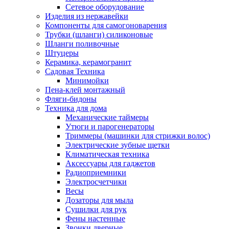
Сетевое оборудование
Изделия из нержавейки
Компоненты для самогоноварения
Трубки (шланги) силиконовые
Шланги поливочные
Штуцеры
Керамика, керамогранит
Садовая Техника
Минимойки
Пена-клей монтажный
Фляги-бидоны
Техника для дома
Механические таймеры
Утюги и парогенераторы
Триммеры (машинки для стрижки волос)
Электрические зубные щетки
Климатическая техника
Аксессуары для гаджетов
Радиоприемники
Электросчетчики
Весы
Дозаторы для мыла
Сушилки для рук
Фены настенные
Звонки дверные