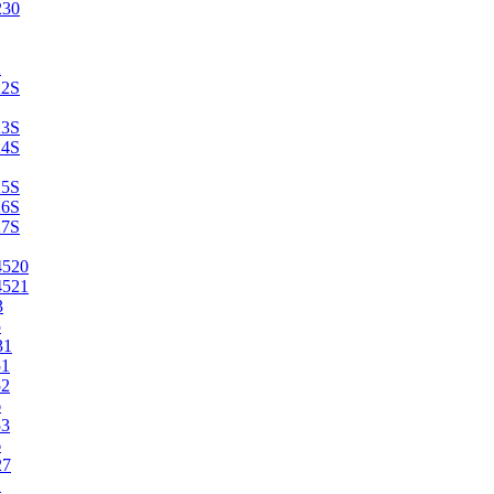
230
2
22S
23S
24S
25S
26S
27S
4520
4521
3
5
31
51
52
6
53
6
27
1