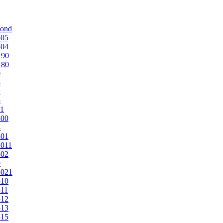
mond
505
504
190
180
0
5
1
5
1
500
3
501
011
502
9
5021
510
11
512
513
515