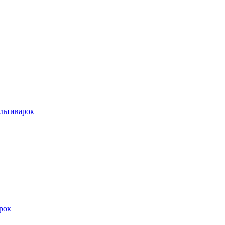
льтиварок
рок