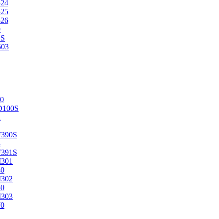
524
525
526
0
2S
503
0
D100S
2
F390S
3
F391S
M301
40
M302
50
M303
70