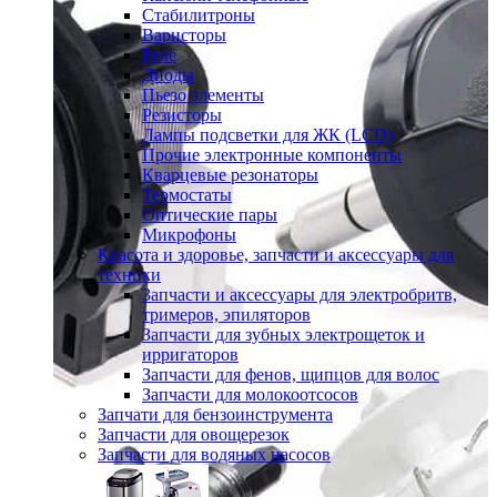
Стабилитроны
Варисторы
Реле
Диоды
Пьезо элементы
Резисторы
Лампы подсветки для ЖК (LCD)
Прочие электронные компоненты
Кварцевые резонаторы
Термостаты
Оптические пары
Микрофоны
Красота и здоровье, запчасти и аксессуары для
техники
Запчасти и аксессуары для электробритв,
тримеров, эпиляторов
Запчасти для зубных электрощеток и
ирригаторов
Запчасти для фенов, щипцов для волос
Запчасти для молокоотсосов
Запчати для бензоинструмента
Запчасти для овощерезок
Запчасти для водяных насосов