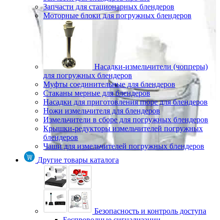
Запчасти для стационарных блендеров
Моторные блоки для погружных блендеров
Насадки-измельчители (чопперы)
для погружных блендеров
Муфты соединительные для блендеров
Стаканы мерные для блендеров
Насадки для приготовления пюре для блендеров
Ножи измельчителя для блендеров
Измельчители в сборе для погружных блендеров
Крышки-редукторы измельчителей погружных
блендеров
Чаши для измельчителей погружных блендеров
Другие товары каталога
Безопасность и контроль доступа
Беспроводные сигнализации