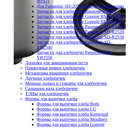
M1921
Для Panasonic SD-207 запчасти и аксессуары
Запчасти для хлебопечи Binatone BM202
Запчасти для хлебопечи Gorenje BM1210BK
Запчасти для хлебопечи Gorenje BM910WII
Запчасти для хлебопечи Panasonic SD-B2510
Запчасти для хлебопечи Panasonic SD-R2520
Запчасти для хлебопечи Panasonic SD-R2530
Запчасти для хлебопечи Panasonic SD-
YR2540
Запчасти для хлебопечи Panasonic SD-
YR2550
Лопатки для замешивания теста
Приводные ремни хлебопечек
Механизмы вращения хлебопечек
Датчики хлебопечек
Мерные ложки и стаканы для хлебопечек
Сальники вала хлебопечек
ТЭНы для хлебопечек
Формы для выпечки хлеба
Формы для выпечки хлеба Bork
Формы для выпечки хлеба LG
Формы для выпечки хлеба Kenwood
Формы для выпечки хлеба Moulinex
Формы для выпечки хлеба Gorenje