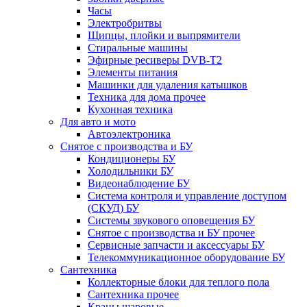
Часы
Электробритвы
Щипцы, плойки и выпрямители
Стиральные машины
Эфирные ресиверы DVB-T2
Элементы питания
Машинки для удаления катышков
Техника для дома прочее
Кухонная техника
Для авто и мото
Автоэлектроника
Снятое с производства и БУ
Кондиционеры БУ
Холодильники БУ
Видеонаблюдение БУ
Система контроля и управление доступом
(СКУД) БУ
Системы звукового оповещения БУ
Снятое с производства и БУ прочее
Сервисные запчасти и аксессуары БУ
Телекоммуникационное оборудование БУ
Сантехника
Коллекторные блоки для теплого пола
Сантехника прочее
Краны шаровые