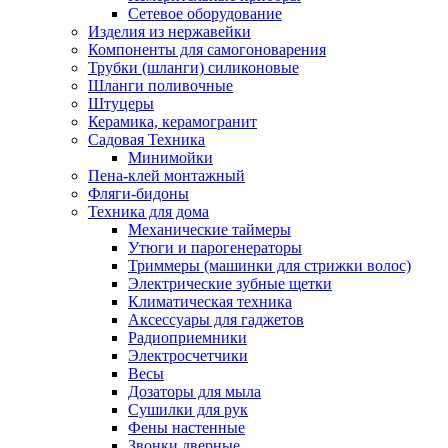
Сетевое оборудование
Изделия из нержавейки
Компоненты для самогоноварения
Трубки (шланги) силиконовые
Шланги поливочные
Штуцеры
Керамика, керамогранит
Садовая Техника
Минимойки
Пена-клей монтажный
Фляги-бидоны
Техника для дома
Механические таймеры
Утюги и парогенераторы
Триммеры (машинки для стрижки волос)
Электрические зубные щетки
Климатическая техника
Аксессуары для гаджетов
Радиоприемники
Электросчетчики
Весы
Дозаторы для мыла
Сушилки для рук
Фены настенные
Звонки дверные