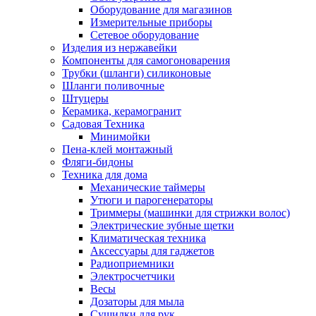
Оборудование для магазинов
Измерительные приборы
Сетевое оборудование
Изделия из нержавейки
Компоненты для самогоноварения
Трубки (шланги) силиконовые
Шланги поливочные
Штуцеры
Керамика, керамогранит
Садовая Техника
Минимойки
Пена-клей монтажный
Фляги-бидоны
Техника для дома
Механические таймеры
Утюги и парогенераторы
Триммеры (машинки для стрижки волос)
Электрические зубные щетки
Климатическая техника
Аксессуары для гаджетов
Радиоприемники
Электросчетчики
Весы
Дозаторы для мыла
Сушилки для рук