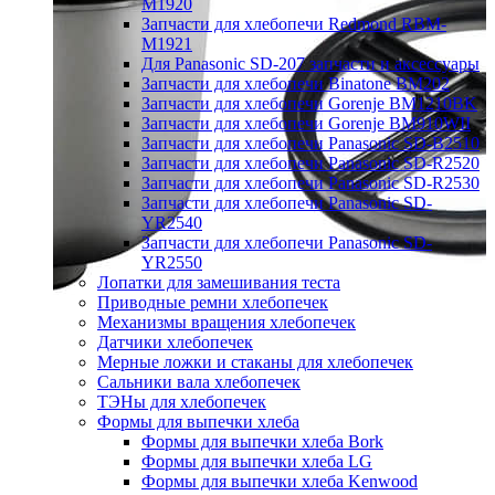
M1920
Запчасти для хлебопечи Redmond RBM-
M1921
Для Panasonic SD-207 запчасти и аксессуары
Запчасти для хлебопечи Binatone BM202
Запчасти для хлебопечи Gorenje BM1210BK
Запчасти для хлебопечи Gorenje BM910WII
Запчасти для хлебопечи Panasonic SD-B2510
Запчасти для хлебопечи Panasonic SD-R2520
Запчасти для хлебопечи Panasonic SD-R2530
Запчасти для хлебопечи Panasonic SD-
YR2540
Запчасти для хлебопечи Panasonic SD-
YR2550
Лопатки для замешивания теста
Приводные ремни хлебопечек
Механизмы вращения хлебопечек
Датчики хлебопечек
Мерные ложки и стаканы для хлебопечек
Сальники вала хлебопечек
ТЭНы для хлебопечек
Формы для выпечки хлеба
Формы для выпечки хлеба Bork
Формы для выпечки хлеба LG
Формы для выпечки хлеба Kenwood