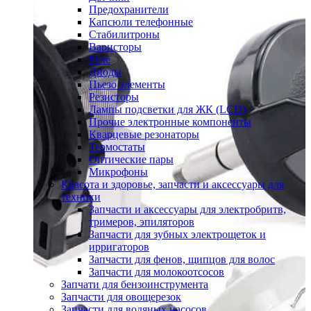
Предохранители
Капсюли телефонные
Стабилитроны
Варисторы
Реле
Диоды
Пьезо элементы
Резисторы
Лампы подсветки для ЖК (LCD)
Прочие электронные компоненты
Кварцевые резонаторы
Термостаты
Оптические пары
Микрофоны
Красота и здоровье, запчасти и аксессуары для
техники
Запчасти и аксессуары для электробритв,
тримеров, эпиляторов
Запчасти для зубных электрощеток и
ирригаторов
Запчасти для фенов, щипцов для волос
Запчасти для молокоотсосов
Запчати для бензоинструмента
Запчасти для овощерезок
Запчасти для водяных насосов