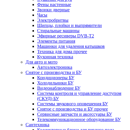
Фены настенные
Звонки дверные
Часы
Электробритвы
Щипцы, плойки и выпрямители
Стиральные машины
Эфирные ресиверы DVB-T2
Элементы питания
Машинки для удаления катышков
Техника для дома прочее
Кухонная техника
Для авто и мото
Автоэлектроника
Снятое с производства и БУ
Кондиционеры БУ
Холодильники БУ
Видеонаблюдение БУ
Система контроля и управление доступом
(СКУД) БУ
Системы звукового оповещения БУ
Снятое с производства и БУ прочее
Сервисные запчасти и аксессуары БУ
Телекоммуникационное оборудование БУ
Сантехника
Коллекторные блоки для теплого пола