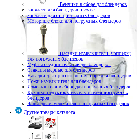
Венчики в сборе для блендеров
Запчасти для блендеров прочие
Запчасти для стационарных блендеров
Моторные блоки для погружных блендеров
Насадки-измельчители (чопперы)
для погружных блендеров
Муфты соединительные для блендеров
Стаканы мерные для блендеров
Насадки для приготовления пюре для блендеров
Ножи измельчителя для блендеров
Измельчители в сборе для погружных блендеров
Крышки-редукторы измельчителей погружных
блендеров
Чаши для измельчителей погружных блендеров
Другие товары каталога