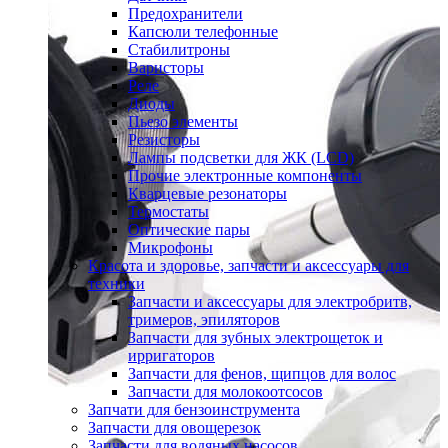
Предохранители
Капсюли телефонные
Стабилитроны
Варисторы
Реле
Диоды
Пьезо элементы
Резисторы
Лампы подсветки для ЖК (LCD)
Прочие электронные компоненты
Кварцевые резонаторы
Термостаты
Оптические пары
Микрофоны
Красота и здоровье, запчасти и аксессуары для
техники
Запчасти и аксессуары для электробритв,
тримеров, эпиляторов
Запчасти для зубных электрощеток и
ирригаторов
Запчасти для фенов, щипцов для волос
Запчасти для молокоотсосов
Запчати для бензоинструмента
Запчасти для овощерезок
Запчасти для водяных насосов