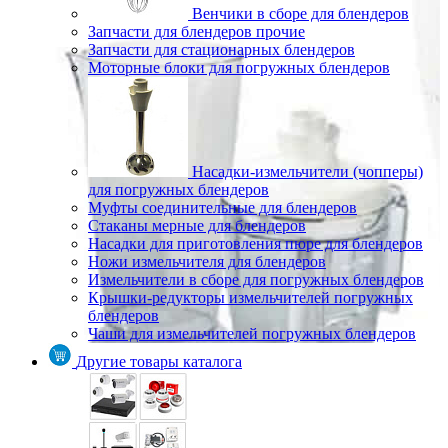
Венчики в сборе для блендеров
Запчасти для блендеров прочие
Запчасти для стационарных блендеров
Моторные блоки для погружных блендеров
Насадки-измельчители (чопперы)
для погружных блендеров
Муфты соединительные для блендеров
Стаканы мерные для блендеров
Насадки для приготовления пюре для блендеров
Ножи измельчителя для блендеров
Измельчители в сборе для погружных блендеров
Крышки-редукторы измельчителей погружных
блендеров
Чаши для измельчителей погружных блендеров
Другие товары каталога