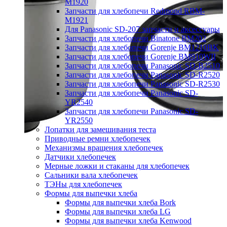
M1920
Запчасти для хлебопечи Redmond RBM-
M1921
Для Panasonic SD-207 запчасти и аксессуары
Запчасти для хлебопечи Binatone BM202
Запчасти для хлебопечи Gorenje BM1210BK
Запчасти для хлебопечи Gorenje BM910WII
Запчасти для хлебопечи Panasonic SD-B2510
Запчасти для хлебопечи Panasonic SD-R2520
Запчасти для хлебопечи Panasonic SD-R2530
Запчасти для хлебопечи Panasonic SD-
YR2540
Запчасти для хлебопечи Panasonic SD-
YR2550
Лопатки для замешивания теста
Приводные ремни хлебопечек
Механизмы вращения хлебопечек
Датчики хлебопечек
Мерные ложки и стаканы для хлебопечек
Сальники вала хлебопечек
ТЭНы для хлебопечек
Формы для выпечки хлеба
Формы для выпечки хлеба Bork
Формы для выпечки хлеба LG
Формы для выпечки хлеба Kenwood