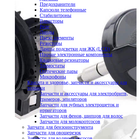
Предохранители
Капсюли телефонные
Стабилитроны
Варисторы
Реле
Диоды
Пьезо элементы
Резисторы
Лампы подсветки для ЖК (LCD)
Прочие электронные компоненты
Кварцевые резонаторы
Термостаты
Оптические пары
Микрофоны
Красота и здоровье, запчасти и аксессуары для
техники
Запчасти и аксессуары для электробритв,
тримеров, эпиляторов
Запчасти для зубных электрощеток и
ирригаторов
Запчасти для фенов, щипцов для волос
Запчасти для молокоотсосов
Запчати для бензоинструмента
Запчасти для овощерезок
Запчасти для водяных насосов