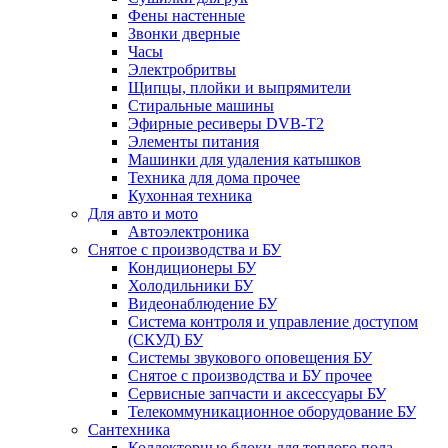
Фены настенные
Звонки дверные
Часы
Электробритвы
Щипцы, плойки и выпрямители
Стиральные машины
Эфирные ресиверы DVB-T2
Элементы питания
Машинки для удаления катышков
Техника для дома прочее
Кухонная техника
Для авто и мото
Автоэлектроника
Снятое с производства и БУ
Кондиционеры БУ
Холодильники БУ
Видеонаблюдение БУ
Система контроля и управление доступом
(СКУД) БУ
Системы звукового оповещения БУ
Снятое с производства и БУ прочее
Сервисные запчасти и аксессуары БУ
Телекоммуникационное оборудование БУ
Сантехника
Коллекторные блоки для теплого пола