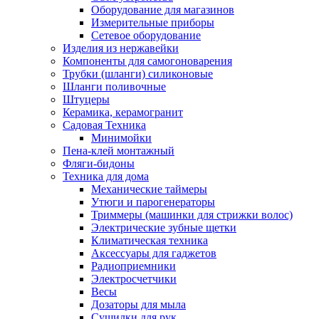
Оборудование для магазинов
Измерительные приборы
Сетевое оборудование
Изделия из нержавейки
Компоненты для самогоноварения
Трубки (шланги) силиконовые
Шланги поливочные
Штуцеры
Керамика, керамогранит
Садовая Техника
Минимойки
Пена-клей монтажный
Фляги-бидоны
Техника для дома
Механические таймеры
Утюги и парогенераторы
Триммеры (машинки для стрижки волос)
Электрические зубные щетки
Климатическая техника
Аксессуары для гаджетов
Радиоприемники
Электросчетчики
Весы
Дозаторы для мыла
Сушилки для рук