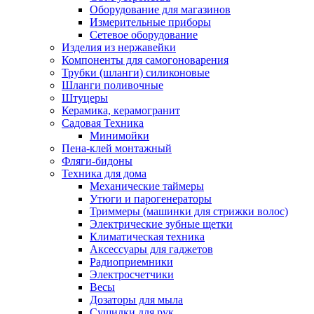
Оборудование для магазинов
Измерительные приборы
Сетевое оборудование
Изделия из нержавейки
Компоненты для самогоноварения
Трубки (шланги) силиконовые
Шланги поливочные
Штуцеры
Керамика, керамогранит
Садовая Техника
Минимойки
Пена-клей монтажный
Фляги-бидоны
Техника для дома
Механические таймеры
Утюги и парогенераторы
Триммеры (машинки для стрижки волос)
Электрические зубные щетки
Климатическая техника
Аксессуары для гаджетов
Радиоприемники
Электросчетчики
Весы
Дозаторы для мыла
Сушилки для рук