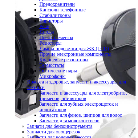
Предохранители
Капсюли телефонные
Стабилитроны
Варисторы
Реле
Диоды
Пьезо элементы
Резисторы
Лампы подсветки для ЖК (LCD)
Прочие электронные компоненты
Кварцевые резонаторы
Термостаты
Оптические пары
Микрофоны
Красота и здоровье, запчасти и аксессуары для
техники
Запчасти и аксессуары для электробритв,
тримеров, эпиляторов
Запчасти для зубных электрощеток и
ирригаторов
Запчасти для фенов, щипцов для волос
Запчасти для молокоотсосов
Запчати для бензоинструмента
Запчасти для овощерезок
Запчасти для водяных насосов