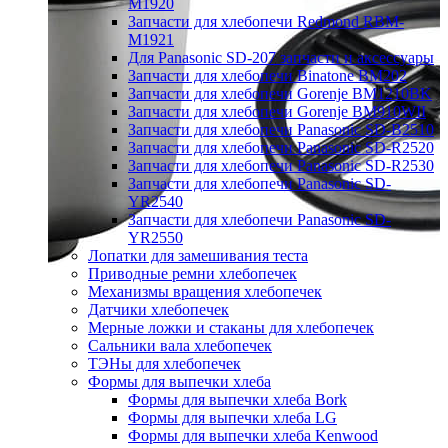
M1920
Запчасти для хлебопечи Redmond RBM-
M1921
Для Panasonic SD-207 запчасти и аксессуары
Запчасти для хлебопечи Binatone BM202
Запчасти для хлебопечи Gorenje BM1210BK
Запчасти для хлебопечи Gorenje BM910WII
Запчасти для хлебопечи Panasonic SD-B2510
Запчасти для хлебопечи Panasonic SD-R2520
Запчасти для хлебопечи Panasonic SD-R2530
Запчасти для хлебопечи Panasonic SD-
YR2540
Запчасти для хлебопечи Panasonic SD-
YR2550
Лопатки для замешивания теста
Приводные ремни хлебопечек
Механизмы вращения хлебопечек
Датчики хлебопечек
Мерные ложки и стаканы для хлебопечек
Сальники вала хлебопечек
ТЭНы для хлебопечек
Формы для выпечки хлеба
Формы для выпечки хлеба Bork
Формы для выпечки хлеба LG
Формы для выпечки хлеба Kenwood