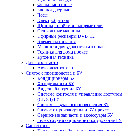
Фены настенные
Звонки дверные
Часы
Электробритвы
Щипцы, плойки и выпрямители
Стиральные машины
Эфирные ресиверы DVB-T2
Элементы питания
Машинки для удаления катышков
Техника для дома прочее
Кухонная техника
Для авто и мото
Автоэлектроника
Снятое с производства и БУ
Кондиционеры БУ
Холодильники БУ
Видеонаблюдение БУ
Система контроля и управление доступом
(СКУД) БУ
Системы звукового оповещения БУ
Снятое с производства и БУ прочее
Сервисные запчасти и аксессуары БУ
Телекоммуникационное оборудование БУ
Сантехника
Коллекторные блоки для теплого пола