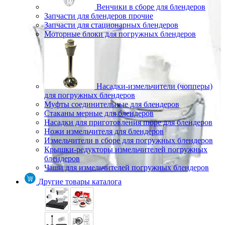
Венчики в сборе для блендеров
Запчасти для блендеров прочие
Запчасти для стационарных блендеров
Моторные блоки для погружных блендеров
Насадки-измельчители (чопперы)
для погружных блендеров
Муфты соединительные для блендеров
Стаканы мерные для блендеров
Насадки для приготовления пюре для блендеров
Ножи измельчителя для блендеров
Измельчители в сборе для погружных блендеров
Крышки-редукторы измельчителей погружных
блендеров
Чаши для измельчителей погружных блендеров
Другие товары каталога