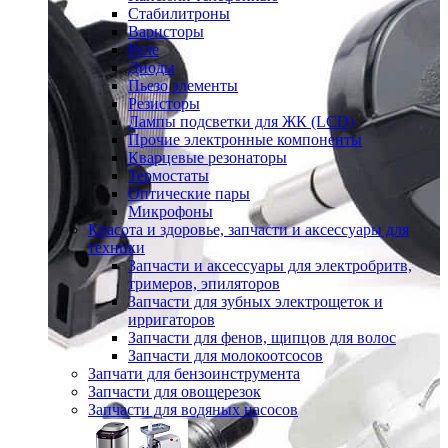
Стабилитроны
Варисторы
Реле
Диоды
Пьезо элементы
Резисторы
Лампы подсветки для ЖК (LCD)
Прочие электронные компоненты
Кварцевые резонаторы
Термостаты
Оптические пары
Микрофоны
Красота и здоровье, запчасти и аксессуары для
техники
Запчасти и аксессуары для электробритв,
тримеров, эпиляторов
Запчасти для зубных электрощеток и
ирригаторов
Запчасти для фенов, щипцов для волос
Запчасти для молокоотсосов
Запчати для бензоинструмента
Запчасти для овощерезок
Запчасти для водяных насосов