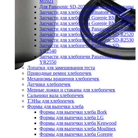
M1921
Для Panasonic SD-207 запчасти и аксессуары
Запчасти для хлебопечи Binatone BM202
Запчасти для хлебопечи Gorenje BM1210BK
Запчасти для хлебопечи Gorenje BM910WII
Запчасти для хлебопечи Panasonic SD-B2510
Запчасти для хлебопечи Panasonic SD-R2520
Запчасти для хлебопечи Panasonic SD-R2530
Запчасти для хлебопечи Panasonic SD-
YR2540
Запчасти для хлебопечи Panasonic SD-
YR2550
Лопатки для замешивания теста
Приводные ремни хлебопечек
Механизмы вращения хлебопечек
Датчики хлебопечек
Мерные ложки и стаканы для хлебопечек
Сальники вала хлебопечек
ТЭНы для хлебопечек
Формы для выпечки хлеба
Формы для выпечки хлеба Bork
Формы для выпечки хлеба LG
Формы для выпечки хлеба Kenwood
Формы для выпечки хлеба Moulinex
Формы для выпечки хлеба Gorenje