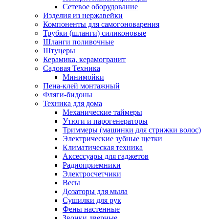
Сетевое оборудование
Изделия из нержавейки
Компоненты для самогоноварения
Трубки (шланги) силиконовые
Шланги поливочные
Штуцеры
Керамика, керамогранит
Садовая Техника
Минимойки
Пена-клей монтажный
Фляги-бидоны
Техника для дома
Механические таймеры
Утюги и парогенераторы
Триммеры (машинки для стрижки волос)
Электрические зубные щетки
Климатическая техника
Аксессуары для гаджетов
Радиоприемники
Электросчетчики
Весы
Дозаторы для мыла
Сушилки для рук
Фены настенные
Звонки дверные