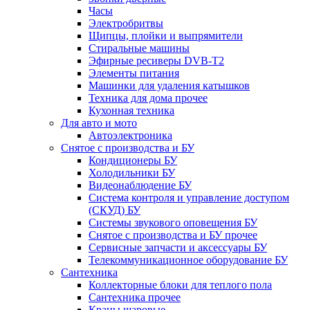
Часы
Электробритвы
Щипцы, плойки и выпрямители
Стиральные машины
Эфирные ресиверы DVB-T2
Элементы питания
Машинки для удаления катышков
Техника для дома прочее
Кухонная техника
Для авто и мото
Автоэлектроника
Снятое с производства и БУ
Кондиционеры БУ
Холодильники БУ
Видеонаблюдение БУ
Система контроля и управление доступом
(СКУД) БУ
Системы звукового оповещения БУ
Снятое с производства и БУ прочее
Сервисные запчасти и аксессуары БУ
Телекоммуникационное оборудование БУ
Сантехника
Коллекторные блоки для теплого пола
Сантехника прочее
Краны шаровые