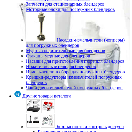
Запчасти для стационарных блендеров
Моторные блоки для погружных блендеров
Насадки-измельчители (чопперы)
для погружных блендеров
Муфты соединительные для блендеров
Стаканы мерные для блендеров
Насадки для приготовления пюре для блендеров
Ножи измельчителя для блендеров
Измельчители в сборе для погружных блендеров
Крышки-редукторы измельчителей погружных
блендеров
Чаши для измельчителей погружных блендеров
Другие товары каталога
Безопасность и контроль доступа
Беспроводные сигнализации