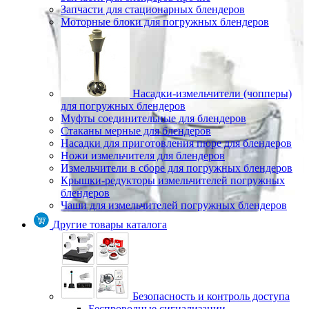
Запчасти для стационарных блендеров
Моторные блоки для погружных блендеров
Насадки-измельчители (чопперы)
для погружных блендеров
Муфты соединительные для блендеров
Стаканы мерные для блендеров
Насадки для приготовления пюре для блендеров
Ножи измельчителя для блендеров
Измельчители в сборе для погружных блендеров
Крышки-редукторы измельчителей погружных
блендеров
Чаши для измельчителей погружных блендеров
Другие товары каталога
Безопасность и контроль доступа
Беспроводные сигнализации