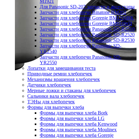
M1921
Для Panasonic SD-207 запчасти и аксессуары
Запчасти для хлебопечи Binatone BM202
Запчасти для хлебопечи Gorenje BM1210BK
Запчасти для хлебопечи Gorenje BM910WII
Запчасти для хлебопечи Panasonic SD-B2510
Запчасти для хлебопечи Panasonic SD-R2520
Запчасти для хлебопечи Panasonic SD-R2530
Запчасти для хлебопечи Panasonic SD-
YR2540
Запчасти для хлебопечи Panasonic SD-
YR2550
Лопатки для замешивания теста
Приводные ремни хлебопечек
Механизмы вращения хлебопечек
Датчики хлебопечек
Мерные ложки и стаканы для хлебопечек
Сальники вала хлебопечек
ТЭНы для хлебопечек
Формы для выпечки хлеба
Формы для выпечки хлеба Bork
Формы для выпечки хлеба LG
Формы для выпечки хлеба Kenwood
Формы для выпечки хлеба Moulinex
Формы для выпечки хлеба Gorenje