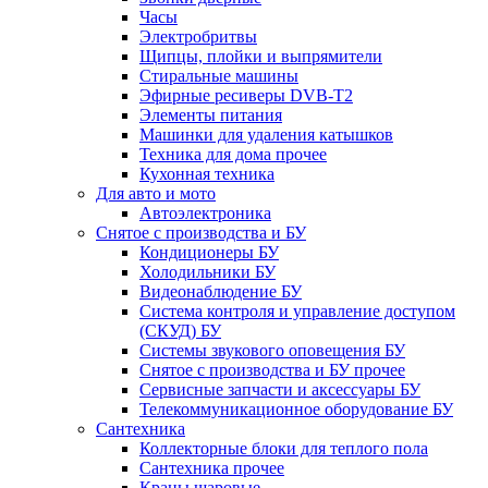
Часы
Электробритвы
Щипцы, плойки и выпрямители
Стиральные машины
Эфирные ресиверы DVB-T2
Элементы питания
Машинки для удаления катышков
Техника для дома прочее
Кухонная техника
Для авто и мото
Автоэлектроника
Снятое с производства и БУ
Кондиционеры БУ
Холодильники БУ
Видеонаблюдение БУ
Система контроля и управление доступом
(СКУД) БУ
Системы звукового оповещения БУ
Снятое с производства и БУ прочее
Сервисные запчасти и аксессуары БУ
Телекоммуникационное оборудование БУ
Сантехника
Коллекторные блоки для теплого пола
Сантехника прочее
Краны шаровые