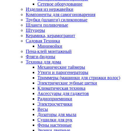
Сетевое оборудование
Изделия из нержавейки
Компоненты для самогоноварения
Трубки (шланги) силиконовые
Шланги поливочные
Штуцеры
Керамика, керамогранит
Садовая Техника
Минимойки
Пена-клей монтажный
Фляги-бидоны
Техника для дома
Механические таймеры
Утюги и парогенераторы
Триммеры (машинки для стрижки волос)
Электрические зубные щетки
Климатическая техника
Аксессуары для гаджетов
Радиоприемники
Электросчетчики
Весы
Дозаторы для мыла
Сушилки для рук
Фены настенные
Звонки дверные