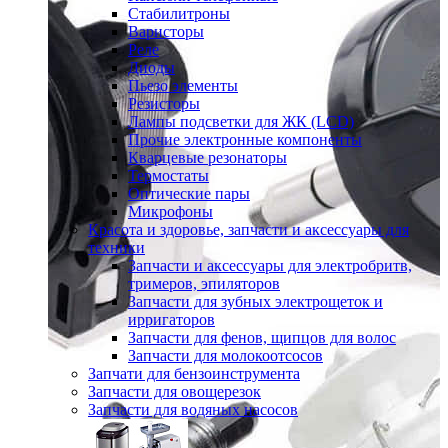
Стабилитроны
Варисторы
Реле
Диоды
Пьезо элементы
Резисторы
Лампы подсветки для ЖК (LCD)
Прочие электронные компоненты
Кварцевые резонаторы
Термостаты
Оптические пары
Микрофоны
Красота и здоровье, запчасти и аксессуары для
техники
Запчасти и аксессуары для электробритв,
тримеров, эпиляторов
Запчасти для зубных электрощеток и
ирригаторов
Запчасти для фенов, щипцов для волос
Запчасти для молокоотсосов
Запчати для бензоинструмента
Запчасти для овощерезок
Запчасти для водяных насосов