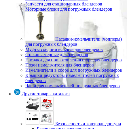
Запчасти для стационарных блендеров
Моторные блоки для погружных блендеров
Насадки-измельчители (чопперы)
для погружных блендеров
Муфты соединительные для блендеров
Стаканы мерные для блендеров
Насадки для приготовления пюре для блендеров
Ножи измельчителя для блендеров
Измельчители в сборе для погружных блендеров
Крышки-редукторы измельчителей погружных
блендеров
Чаши для измельчителей погружных блендеров
Другие товары каталога
Безопасность и контроль доступа
Беспроводные сигнализации