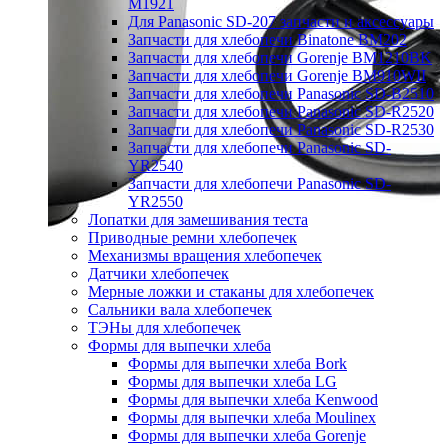
M1921
Для Panasonic SD-207 запчасти и аксессуары
Запчасти для хлебопечи Binatone BM202
Запчасти для хлебопечи Gorenje BM1210BK
Запчасти для хлебопечи Gorenje BM910WII
Запчасти для хлебопечи Panasonic SD-B2510
Запчасти для хлебопечи Panasonic SD-R2520
Запчасти для хлебопечи Panasonic SD-R2530
Запчасти для хлебопечи Panasonic SD-
YR2540
Запчасти для хлебопечи Panasonic SD-
YR2550
Лопатки для замешивания теста
Приводные ремни хлебопечек
Механизмы вращения хлебопечек
Датчики хлебопечек
Мерные ложки и стаканы для хлебопечек
Сальники вала хлебопечек
ТЭНы для хлебопечек
Формы для выпечки хлеба
Формы для выпечки хлеба Bork
Формы для выпечки хлеба LG
Формы для выпечки хлеба Kenwood
Формы для выпечки хлеба Moulinex
Формы для выпечки хлеба Gorenje