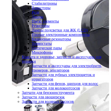
Стабилитроны
Варисторы
Реле
Диоды
Пьезо элементы
Резисторы
Лампы подсветки для ЖК (LCD)
Прочие электронные компоненты
Кварцевые резонаторы
Термостаты
Оптические пары
Микрофоны
Красота и здоровье, запчасти и аксессуары для
техники
Запчасти и аксессуары для электробритв,
тримеров, эпиляторов
Запчасти для зубных электрощеток и
ирригаторов
Запчасти для фенов, щипцов для волос
Запчасти для молокоотсосов
Запчати для бензоинструмента
Запчасти для овощерезок
Запчасти для водяных насосов