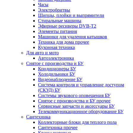
Часы
Электробритвы
Щипцы, плойки и выпрямители
Стиральные машины
Эфирные ресиверы DVB-T2
Элементы питания
Машинки для удаления катышков
Техника для дома прочее
Кухонная техника
Для авто и мото
Автоэлектроника
Снятое с производства и БУ
Кондиционеры БУ
Холодильники БУ
Видеонаблюдение БУ
Система контроля и управление доступом
(СКУД) БУ
Системы звукового оповещения БУ
Снятое с производства и БУ прочее
Сервисные запчасти и аксессуары БУ
Телекоммуникационное оборудование БУ
Сантехника
Коллекторные блоки для теплого пола
Сантехника прочее
Краны шаровые