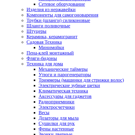
Сетевое оборудование
Изделия из нержавейки
Компоненты для самогоноварения
Трубки (шланги) силиконовые
Шланги поливочные
Штуцеры
Керамика, керамогранит
Садовая Техника
Минимойки
Пена-клей монтажный
Фляги-бидоны
Техника для дома
Механические таймеры
Утюги и парогенераторы
Триммеры (машинки для стрижки волос)
Электрические зубные щетки
Климатическая техника
Аксессуары для гаджетов
Радиоприемники
Электросчетчики
Весы
Дозаторы для мыла
Сушилки для рук
Фены настенные
Звонки дверные