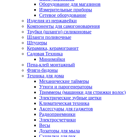
Оборудование для магазинов
Измерительные приборы
Сетевое оборудование
Изделия из нержавейки
Компоненты для самогоноварения
Трубки (шланги) силиконовые
Шланги поливочные
Штуцеры
Керамика, керамогранит
Садовая Техника
Минимойки
Пена-клей монтажный
Фляги-бидоны
Техника для дома
Механические таймеры
Утюги и парогенераторы
Триммеры (машинки для стрижки волос)
Электрические зубные щетки
Климатическая техника
Аксессуары для гаджетов
Радиоприемники
Электросчетчики
Весы
Дозаторы для мыла
Сушилки для рук