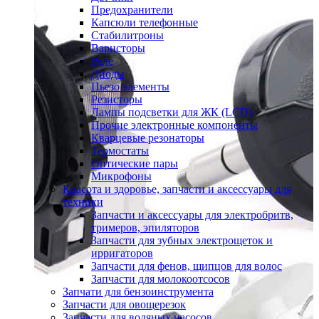
Предохранители
Капсюли телефонные
Стабилитроны
Варисторы
Реле
Диоды
Пьезо элементы
Резисторы
Лампы подсветки для ЖК (LCD)
Прочие электронные компоненты
Кварцевые резонаторы
Термостаты
Оптические пары
Микрофоны
Красота и здоровье, запчасти и аксессуары для
техники
Запчасти и аксессуары для электробритв,
тримеров, эпиляторов
Запчасти для зубных электрощеток и
ирригаторов
Запчасти для фенов, щипцов для волос
Запчасти для молокоотсосов
Запчати для бензоинструмента
Запчасти для овощерезок
Запчасти для водяных насосов