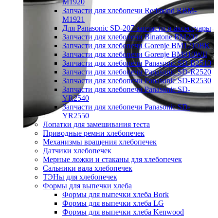
M1920
Запчасти для хлебопечи Redmond RBM-
M1921
Для Panasonic SD-207 запчасти и аксессуары
Запчасти для хлебопечи Binatone BM202
Запчасти для хлебопечи Gorenje BM1210BK
Запчасти для хлебопечи Gorenje BM910WII
Запчасти для хлебопечи Panasonic SD-B2510
Запчасти для хлебопечи Panasonic SD-R2520
Запчасти для хлебопечи Panasonic SD-R2530
Запчасти для хлебопечи Panasonic SD-
YR2540
Запчасти для хлебопечи Panasonic SD-
YR2550
Лопатки для замешивания теста
Приводные ремни хлебопечек
Механизмы вращения хлебопечек
Датчики хлебопечек
Мерные ложки и стаканы для хлебопечек
Сальники вала хлебопечек
ТЭНы для хлебопечек
Формы для выпечки хлеба
Формы для выпечки хлеба Bork
Формы для выпечки хлеба LG
Формы для выпечки хлеба Kenwood