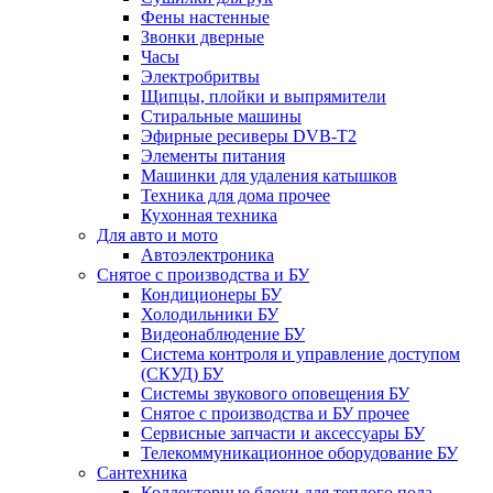
Фены настенные
Звонки дверные
Часы
Электробритвы
Щипцы, плойки и выпрямители
Стиральные машины
Эфирные ресиверы DVB-T2
Элементы питания
Машинки для удаления катышков
Техника для дома прочее
Кухонная техника
Для авто и мото
Автоэлектроника
Снятое с производства и БУ
Кондиционеры БУ
Холодильники БУ
Видеонаблюдение БУ
Система контроля и управление доступом
(СКУД) БУ
Системы звукового оповещения БУ
Снятое с производства и БУ прочее
Сервисные запчасти и аксессуары БУ
Телекоммуникационное оборудование БУ
Сантехника
Коллекторные блоки для теплого пола