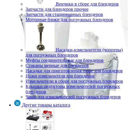
Венчики в сборе для блендеров
Запчасти для блендеров прочие
Запчасти для стационарных блендеров
Моторные блоки для погружных блендеров
Насадки-измельчители (чопперы)
для погружных блендеров
Муфты соединительные для блендеров
Стаканы мерные для блендеров
Насадки для приготовления пюре для блендеров
Ножи измельчителя для блендеров
Измельчители в сборе для погружных блендеров
Крышки-редукторы измельчителей погружных
блендеров
Чаши для измельчителей погружных блендеров
Другие товары каталога