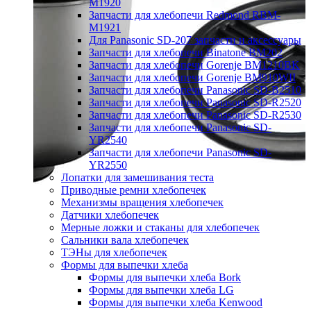
M1920
Запчасти для хлебопечи Redmond RBM-
M1921
Для Panasonic SD-207 запчасти и аксессуары
Запчасти для хлебопечи Binatone BM202
Запчасти для хлебопечи Gorenje BM1210BK
Запчасти для хлебопечи Gorenje BM910WII
Запчасти для хлебопечи Panasonic SD-B2510
Запчасти для хлебопечи Panasonic SD-R2520
Запчасти для хлебопечи Panasonic SD-R2530
Запчасти для хлебопечи Panasonic SD-
YR2540
Запчасти для хлебопечи Panasonic SD-
YR2550
Лопатки для замешивания теста
Приводные ремни хлебопечек
Механизмы вращения хлебопечек
Датчики хлебопечек
Мерные ложки и стаканы для хлебопечек
Сальники вала хлебопечек
ТЭНы для хлебопечек
Формы для выпечки хлеба
Формы для выпечки хлеба Bork
Формы для выпечки хлеба LG
Формы для выпечки хлеба Kenwood