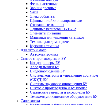
Фены настенные
Звонки дверные
Часы
Электробритвы
Щипцы, плойки и выпрямители
Стиральные машины
Эфирные ресиверы DVB-T2
Элементы питания
Машинки для удаления катышков
Техника для дома прочее
Кухонная техника
Для авто и мото
Автоэлектроника
Снятое с производства и БУ
Кондиционеры БУ
Холодильники БУ
Видеонаблюдение БУ
Система контроля и управление доступом
(СКУД) БУ
Системы звукового оповещения БУ
Снятое с производства и БУ прочее
Сервисные запчасти и аксессуары БУ
Телекоммуникационное оборудование БУ
Сантехника
Коллекторные блоки для теплого пола