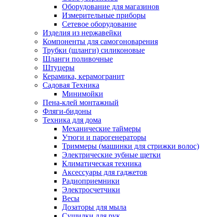
Оборудование для магазинов
Измерительные приборы
Сетевое оборудование
Изделия из нержавейки
Компоненты для самогоноварения
Трубки (шланги) силиконовые
Шланги поливочные
Штуцеры
Керамика, керамогранит
Садовая Техника
Минимойки
Пена-клей монтажный
Фляги-бидоны
Техника для дома
Механические таймеры
Утюги и парогенераторы
Триммеры (машинки для стрижки волос)
Электрические зубные щетки
Климатическая техника
Аксессуары для гаджетов
Радиоприемники
Электросчетчики
Весы
Дозаторы для мыла
Сушилки для рук