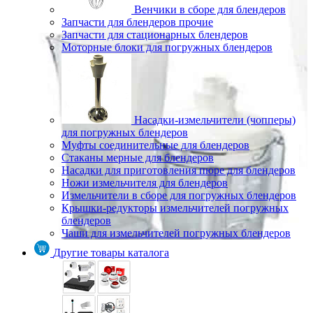
Венчики в сборе для блендеров
Запчасти для блендеров прочие
Запчасти для стационарных блендеров
Моторные блоки для погружных блендеров
Насадки-измельчители (чопперы)
для погружных блендеров
Муфты соединительные для блендеров
Стаканы мерные для блендеров
Насадки для приготовления пюре для блендеров
Ножи измельчителя для блендеров
Измельчители в сборе для погружных блендеров
Крышки-редукторы измельчителей погружных
блендеров
Чаши для измельчителей погружных блендеров
Другие товары каталога