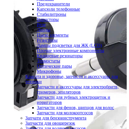
Предохранители
Капсюли телефонные
Стабилитроны
Варисторы
Реле
Диоды
Пьезо элементы
Резисторы
Лампы подсветки для ЖК (LCD)
Прочие электронные компоненты
Кварцевые резонаторы
Термостаты
Оптические пары
Микрофоны
Красота и здоровье, запчасти и аксессуары для
техники
Запчасти и аксессуары для электробритв,
тримеров, эпиляторов
Запчасти для зубных электрощеток и
ирригаторов
Запчасти для фенов, щипцов для волос
Запчасти для молокоотсосов
Запчати для бензоинструмента
Запчасти для овощерезок
Запчасти для водяных насосов