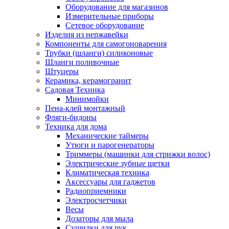
Оборудование для магазинов
Измерительные приборы
Сетевое оборудование
Изделия из нержавейки
Компоненты для самогоноварения
Трубки (шланги) силиконовые
Шланги поливочные
Штуцеры
Керамика, керамогранит
Садовая Техника
Минимойки
Пена-клей монтажный
Фляги-бидоны
Техника для дома
Механические таймеры
Утюги и парогенераторы
Триммеры (машинки для стрижки волос)
Электрические зубные щетки
Климатическая техника
Аксессуары для гаджетов
Радиоприемники
Электросчетчики
Весы
Дозаторы для мыла
Сушилки для рук