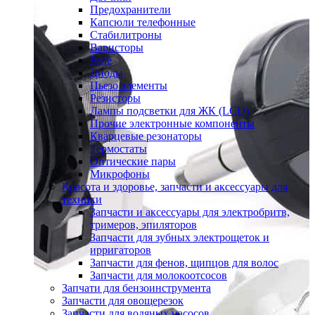
Предохранители
Капсюли телефонные
Стабилитроны
Варисторы
Реле
Диоды
Пьезо элементы
Резисторы
Лампы подсветки для ЖК (LCD)
Прочие электронные компоненты
Кварцевые резонаторы
Термостаты
Оптические пары
Микрофоны
Красота и здоровье, запчасти и аксессуары для
техники
Запчасти и аксессуары для электробритв,
тримеров, эпиляторов
Запчасти для зубных электрощеток и
ирригаторов
Запчасти для фенов, щипцов для волос
Запчасти для молокоотсосов
Запчати для бензоинструмента
Запчасти для овощерезок
Запчасти для водяных насосов