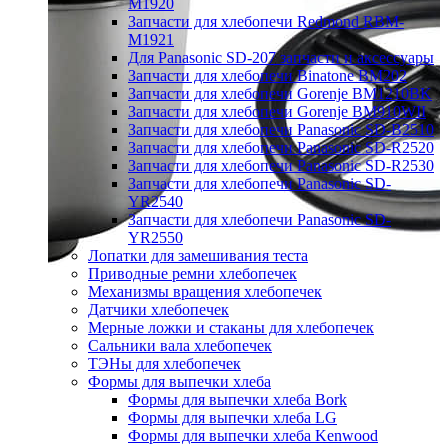
M1920
Запчасти для хлебопечи Redmond RBM-
M1921
Для Panasonic SD-207 запчасти и аксессуары
Запчасти для хлебопечи Binatone BM202
Запчасти для хлебопечи Gorenje BM1210BK
Запчасти для хлебопечи Gorenje BM910WII
Запчасти для хлебопечи Panasonic SD-B2510
Запчасти для хлебопечи Panasonic SD-R2520
Запчасти для хлебопечи Panasonic SD-R2530
Запчасти для хлебопечи Panasonic SD-
YR2540
Запчасти для хлебопечи Panasonic SD-
YR2550
Лопатки для замешивания теста
Приводные ремни хлебопечек
Механизмы вращения хлебопечек
Датчики хлебопечек
Мерные ложки и стаканы для хлебопечек
Сальники вала хлебопечек
ТЭНы для хлебопечек
Формы для выпечки хлеба
Формы для выпечки хлеба Bork
Формы для выпечки хлеба LG
Формы для выпечки хлеба Kenwood