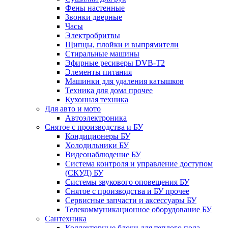
Фены настенные
Звонки дверные
Часы
Электробритвы
Щипцы, плойки и выпрямители
Стиральные машины
Эфирные ресиверы DVB-T2
Элементы питания
Машинки для удаления катышков
Техника для дома прочее
Кухонная техника
Для авто и мото
Автоэлектроника
Снятое с производства и БУ
Кондиционеры БУ
Холодильники БУ
Видеонаблюдение БУ
Система контроля и управление доступом
(СКУД) БУ
Системы звукового оповещения БУ
Снятое с производства и БУ прочее
Сервисные запчасти и аксессуары БУ
Телекоммуникационное оборудование БУ
Сантехника
Коллекторные блоки для теплого пола