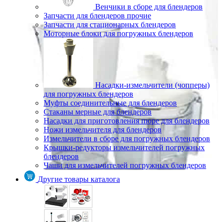
Венчики в сборе для блендеров
Запчасти для блендеров прочие
Запчасти для стационарных блендеров
Моторные блоки для погружных блендеров
Насадки-измельчители (чопперы)
для погружных блендеров
Муфты соединительные для блендеров
Стаканы мерные для блендеров
Насадки для приготовления пюре для блендеров
Ножи измельчителя для блендеров
Измельчители в сборе для погружных блендеров
Крышки-редукторы измельчителей погружных
блендеров
Чаши для измельчителей погружных блендеров
Другие товары каталога