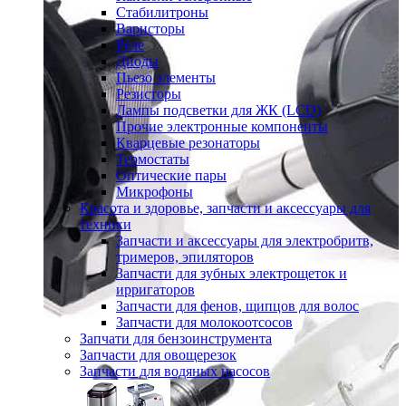
Стабилитроны
Варисторы
Реле
Диоды
Пьезо элементы
Резисторы
Лампы подсветки для ЖК (LCD)
Прочие электронные компоненты
Кварцевые резонаторы
Термостаты
Оптические пары
Микрофоны
Красота и здоровье, запчасти и аксессуары для
техники
Запчасти и аксессуары для электробритв,
тримеров, эпиляторов
Запчасти для зубных электрощеток и
ирригаторов
Запчасти для фенов, щипцов для волос
Запчасти для молокоотсосов
Запчати для бензоинструмента
Запчасти для овощерезок
Запчасти для водяных насосов