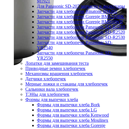
M1921
Для Panasonic SD-207 запчасти и аксессуары
Запчасти для хлебопечи Binatone BM202
Запчасти для хлебопечи Gorenje BM1210BK
Запчасти для хлебопечи Gorenje BM910WII
Запчасти для хлебопечи Panasonic SD-B2510
Запчасти для хлебопечи Panasonic SD-R2520
Запчасти для хлебопечи Panasonic SD-R2530
Запчасти для хлебопечи Panasonic SD-
YR2540
Запчасти для хлебопечи Panasonic SD-
YR2550
Лопатки для замешивания теста
Приводные ремни хлебопечек
Механизмы вращения хлебопечек
Датчики хлебопечек
Мерные ложки и стаканы для хлебопечек
Сальники вала хлебопечек
ТЭНы для хлебопечек
Формы для выпечки хлеба
Формы для выпечки хлеба Bork
Формы для выпечки хлеба LG
Формы для выпечки хлеба Kenwood
Формы для выпечки хлеба Moulinex
Формы для выпечки хлеба Gorenje