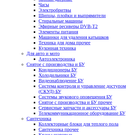
Часы
Электробритвы
Щипцы, плойки и выпрямители
Стиральные машины
Эфирные ресиверы DVB-T2
Элементы питания
Машинки для удаления катышков
Техника для дома прочее
Кухонная техника
Для авто и мото
Автоэлектроника
Снятое с производства и БУ
Кондиционеры БУ
Холодильники БУ
Видеонаблюдение БУ
Система контроля и управление доступом
(СКУД) БУ
Системы звукового оповещения БУ
Снятое с производства и БУ прочее
Сервисные запчасти и аксессуары БУ
Телекоммуникационное оборудование БУ
Сантехника
Коллекторные блоки для теплого пола
Сантехника прочее
Краны шаровые