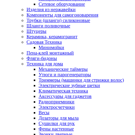
Сетевое оборудование
Изделия из нержавейки
Компоненты для самогоноварения
Трубки (шланги) силиконовые
Шланги поливочные
Штуцеры
Керамика, керамогранит
Садовая Техника
Минимойки
Пена-клей монтажный
Фляги-бидоны
Техника для дома
Механические таймеры
Утюги и парогенераторы
Триммеры (машинки для стрижки волос)
Электрические зубные щетки
Климатическая техника
Аксессуары для гаджетов
Радиоприемники
Электросчетчики
Весы
Дозаторы для мыла
Сушилки для рук
Фены настенные
Звонки дверные