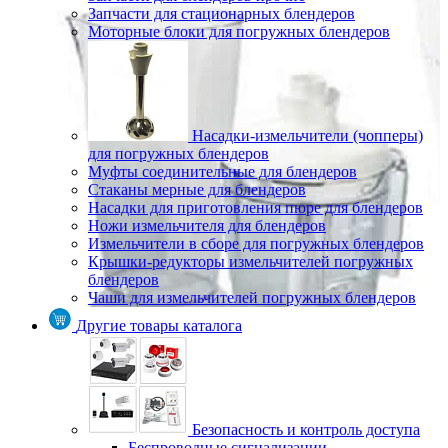
Запчасти для стационарных блендеров
Моторные блоки для погружных блендеров
Насадки-измельчители (чопперы)
для погружных блендеров
Муфты соединительные для блендеров
Стаканы мерные для блендеров
Насадки для приготовления пюре для блендеров
Ножи измельчителя для блендеров
Измельчители в сборе для погружных блендеров
Крышки-редукторы измельчителей погружных
блендеров
Чаши для измельчителей погружных блендеров
Другие товары каталога
Безопасность и контроль доступа
Беспроводные сигнализации