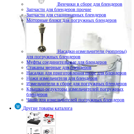
Венчики в сборе для блендеров
Запчасти для блендеров прочие
Запчасти для стационарных блендеров
Моторные блоки для погружных блендеров
Насадки-измельчители (чопперы)
для погружных блендеров
Муфты соединительные для блендеров
Стаканы мерные для блендеров
Насадки для приготовления пюре для блендеров
Ножи измельчителя для блендеров
Измельчители в сборе для погружных блендеров
Крышки-редукторы измельчителей погружных
блендеров
Чаши для измельчителей погружных блендеров
Другие товары каталога