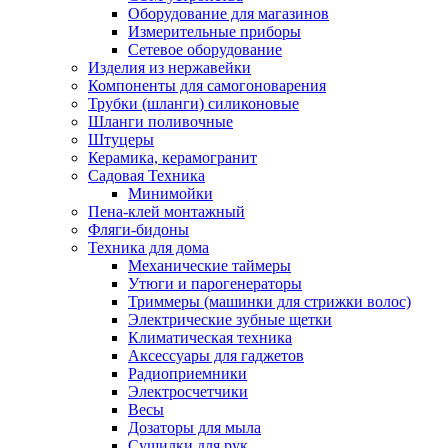
Оборудование для магазинов
Измерительные приборы
Сетевое оборудование
Изделия из нержавейки
Компоненты для самогоноварения
Трубки (шланги) силиконовые
Шланги поливочные
Штуцеры
Керамика, керамогранит
Садовая Техника
Минимойки
Пена-клей монтажный
Фляги-бидоны
Техника для дома
Механические таймеры
Утюги и парогенераторы
Триммеры (машинки для стрижки волос)
Электрические зубные щетки
Климатическая техника
Аксессуары для гаджетов
Радиоприемники
Электросчетчики
Весы
Дозаторы для мыла
Сушилки для рук