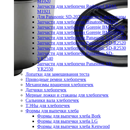
M1920
Запчасти для хлебопечи Redmond RBM-
M1921
Для Panasonic SD-207 запчасти и аксессуары
Запчасти для хлебопечи Binatone BM202
Запчасти для хлебопечи Gorenje BM1210BK
Запчасти для хлебопечи Gorenje BM910WII
Запчасти для хлебопечи Panasonic SD-B2510
Запчасти для хлебопечи Panasonic SD-R2520
Запчасти для хлебопечи Panasonic SD-R2530
Запчасти для хлебопечи Panasonic SD-
YR2540
Запчасти для хлебопечи Panasonic SD-
YR2550
Лопатки для замешивания теста
Приводные ремни хлебопечек
Механизмы вращения хлебопечек
Датчики хлебопечек
Мерные ложки и стаканы для хлебопечек
Сальники вала хлебопечек
ТЭНы для хлебопечек
Формы для выпечки хлеба
Формы для выпечки хлеба Bork
Формы для выпечки хлеба LG
Формы для выпечки хлеба Kenwood