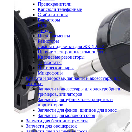
Предохранители
Капсюли телефонные
Стабилитроны
Варисторы
Реле
Диоды
Пьезо элементы
Резисторы
Лампы подсветки для ЖК (LCD)
Прочие электронные компоненты
Кварцевые резонаторы
Термостаты
Оптические пары
Микрофоны
Красота и здоровье, запчасти и аксессуары для
техники
Запчасти и аксессуары для электробритв,
тримеров, эпиляторов
Запчасти для зубных электрощеток и
ирригаторов
Запчасти для фенов, щипцов для волос
Запчасти для молокоотсосов
Запчати для бензоинструмента
Запчасти для овощерезок
Запчасти для водяных насосов