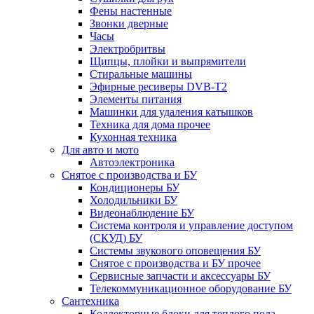
Фены настенные
Звонки дверные
Часы
Электробритвы
Щипцы, плойки и выпрямители
Стиральные машины
Эфирные ресиверы DVB-T2
Элементы питания
Машинки для удаления катышков
Техника для дома прочее
Кухонная техника
Для авто и мото
Автоэлектроника
Снятое с производства и БУ
Кондиционеры БУ
Холодильники БУ
Видеонаблюдение БУ
Система контроля и управление доступом
(СКУД) БУ
Системы звукового оповещения БУ
Снятое с производства и БУ прочее
Сервисные запчасти и аксессуары БУ
Телекоммуникационное оборудование БУ
Сантехника
Коллекторные блоки для теплого пола