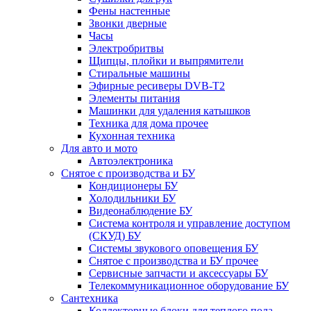
Фены настенные
Звонки дверные
Часы
Электробритвы
Щипцы, плойки и выпрямители
Стиральные машины
Эфирные ресиверы DVB-T2
Элементы питания
Машинки для удаления катышков
Техника для дома прочее
Кухонная техника
Для авто и мото
Автоэлектроника
Снятое с производства и БУ
Кондиционеры БУ
Холодильники БУ
Видеонаблюдение БУ
Система контроля и управление доступом
(СКУД) БУ
Системы звукового оповещения БУ
Снятое с производства и БУ прочее
Сервисные запчасти и аксессуары БУ
Телекоммуникационное оборудование БУ
Сантехника
Коллекторные блоки для теплого пола