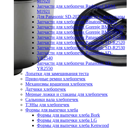
M1920
Запчасти для хлебопечи Redmond RBM-
M1921
Для Panasonic SD-207 запчасти и аксессуары
Запчасти для хлебопечи Binatone BM202
Запчасти для хлебопечи Gorenje BM1210BK
Запчасти для хлебопечи Gorenje BM910WII
Запчасти для хлебопечи Panasonic SD-B2510
Запчасти для хлебопечи Panasonic SD-R2520
Запчасти для хлебопечи Panasonic SD-R2530
Запчасти для хлебопечи Panasonic SD-
YR2540
Запчасти для хлебопечи Panasonic SD-
YR2550
Лопатки для замешивания теста
Приводные ремни хлебопечек
Механизмы вращения хлебопечек
Датчики хлебопечек
Мерные ложки и стаканы для хлебопечек
Сальники вала хлебопечек
ТЭНы для хлебопечек
Формы для выпечки хлеба
Формы для выпечки хлеба Bork
Формы для выпечки хлеба LG
Формы для выпечки хлеба Kenwood