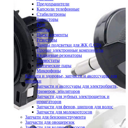
Предохранители
Капсюли телефонные
Стабилитроны
Варисторы
Реле
Диоды
Пьезо элементы
Резисторы
Лампы подсветки для ЖК (LCD)
Прочие электронные компоненты
Кварцевые резонаторы
Термостаты
Оптические пары
Микрофоны
Красота и здоровье, запчасти и аксессуары для
техники
Запчасти и аксессуары для электробритв,
тримеров, эпиляторов
Запчасти для зубных электрощеток и
ирригаторов
Запчасти для фенов, щипцов для волос
Запчасти для молокоотсосов
Запчати для бензоинструмента
Запчасти для овощерезок
Запчасти для водяных насосов