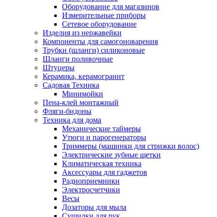
Оборудование для магазинов
Измерительные приборы
Сетевое оборудование
Изделия из нержавейки
Компоненты для самогоноварения
Трубки (шланги) силиконовые
Шланги поливочные
Штуцеры
Керамика, керамогранит
Садовая Техника
Минимойки
Пена-клей монтажный
Фляги-бидоны
Техника для дома
Механические таймеры
Утюги и парогенераторы
Триммеры (машинки для стрижки волос)
Электрические зубные щетки
Климатическая техника
Аксессуары для гаджетов
Радиоприемники
Электросчетчики
Весы
Дозаторы для мыла
Сушилки для рук