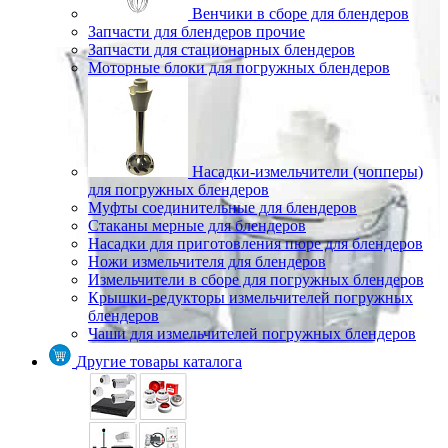
Венчики в сборе для блендеров
Запчасти для блендеров прочие
Запчасти для стационарных блендеров
Моторные блоки для погружных блендеров
Насадки-измельчители (чопперы)
для погружных блендеров
Муфты соединительные для блендеров
Стаканы мерные для блендеров
Насадки для приготовления пюре для блендеров
Ножи измельчителя для блендеров
Измельчители в сборе для погружных блендеров
Крышки-редукторы измельчителей погружных
блендеров
Чаши для измельчителей погружных блендеров
Другие товары каталога