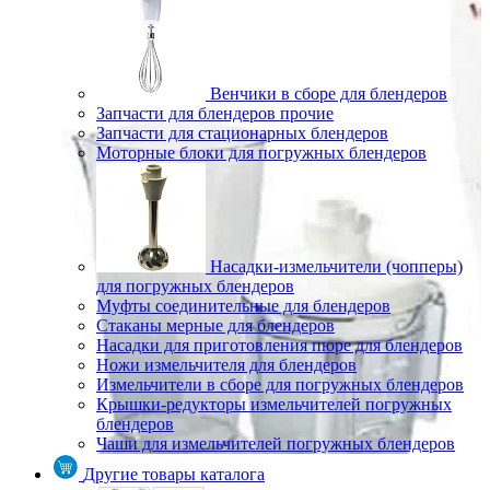
Венчики в сборе для блендеров
Запчасти для блендеров прочие
Запчасти для стационарных блендеров
Моторные блоки для погружных блендеров
Насадки-измельчители (чопперы)
для погружных блендеров
Муфты соединительные для блендеров
Стаканы мерные для блендеров
Насадки для приготовления пюре для блендеров
Ножи измельчителя для блендеров
Измельчители в сборе для погружных блендеров
Крышки-редукторы измельчителей погружных
блендеров
Чаши для измельчителей погружных блендеров
Другие товары каталога