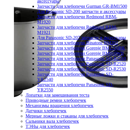
аксессуары
Запчасти для хлебопечи Gurman GR-BM1500
Для Panasonic SD-200 запчасти и аксессуары
Запчасти для хлебопечи Redmond RBM-
M1920
Запчасти для хлебопечи Redmond RBM-
M1921
Для Panasonic SD-207 запчасти и аксессуары
Запчасти для хлебопечи Binatone BM202
Запчасти для хлебопечи Gorenje BM1210BK
Запчасти для хлебопечи Gorenje BM910WII
Запчасти для хлебопечи Panasonic SD-B2510
Запчасти для хлебопечи Panasonic SD-R2520
Запчасти для хлебопечи Panasonic SD-R2530
Запчасти для хлебопечи Panasonic SD-
YR2540
Запчасти для хлебопечи Panasonic SD-
YR2550
Лопатки для замешивания теста
Приводные ремни хлебопечек
Механизмы вращения хлебопечек
Датчики хлебопечек
Мерные ложки и стаканы для хлебопечек
Сальники вала хлебопечек
ТЭНы для хлебопечек