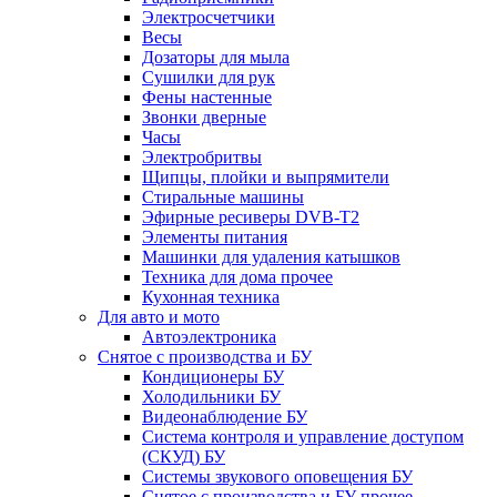
Электросчетчики
Весы
Дозаторы для мыла
Сушилки для рук
Фены настенные
Звонки дверные
Часы
Электробритвы
Щипцы, плойки и выпрямители
Стиральные машины
Эфирные ресиверы DVB-T2
Элементы питания
Машинки для удаления катышков
Техника для дома прочее
Кухонная техника
Для авто и мото
Автоэлектроника
Снятое с производства и БУ
Кондиционеры БУ
Холодильники БУ
Видеонаблюдение БУ
Система контроля и управление доступом
(СКУД) БУ
Системы звукового оповещения БУ
Снятое с производства и БУ прочее