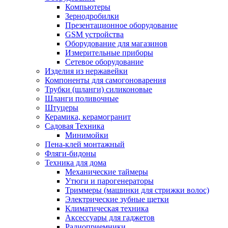
Компьютеры
Зернодробилки
Презентационное оборудование
GSM устройства
Оборудование для магазинов
Измерительные приборы
Сетевое оборудование
Изделия из нержавейки
Компоненты для самогоноварения
Трубки (шланги) силиконовые
Шланги поливочные
Штуцеры
Керамика, керамогранит
Садовая Техника
Минимойки
Пена-клей монтажный
Фляги-бидоны
Техника для дома
Механические таймеры
Утюги и парогенераторы
Триммеры (машинки для стрижки волос)
Электрические зубные щетки
Климатическая техника
Аксессуары для гаджетов
Радиоприемники