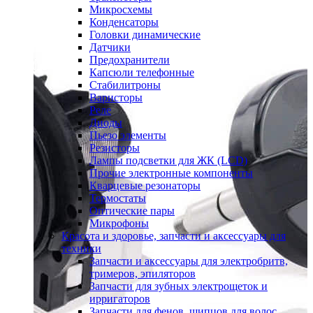
Микросхемы
Конденсаторы
Головки динамические
Датчики
Предохранители
Капсюли телефонные
Стабилитроны
Варисторы
Реле
Диоды
Пьезо элементы
Резисторы
Лампы подсветки для ЖК (LCD)
Прочие электронные компоненты
Кварцевые резонаторы
Термостаты
Оптические пары
Микрофоны
Красота и здоровье, запчасти и аксессуары для
техники
Запчасти и аксессуары для электробритв,
тримеров, эпиляторов
Запчасти для зубных электрощеток и
ирригаторов
Запчасти для фенов, щипцов для волос