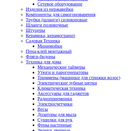
Сетевое оборудование
Изделия из нержавейки
Компоненты для самогоноварения
Трубки (шланги) силиконовые
Шланги поливочные
Штуцеры
Керамика, керамогранит
Садовая Техника
Минимойки
Пена-клей монтажный
Фляги-бидоны
Техника для дома
Механические таймеры
Утюги и парогенераторы
Триммеры (машинки для стрижки волос)
Электрические зубные щетки
Климатическая техника
Аксессуары для гаджетов
Радиоприемники
Электросчетчики
Весы
Дозаторы для мыла
Сушилки для рук
Фены настенные
Звонки дверные