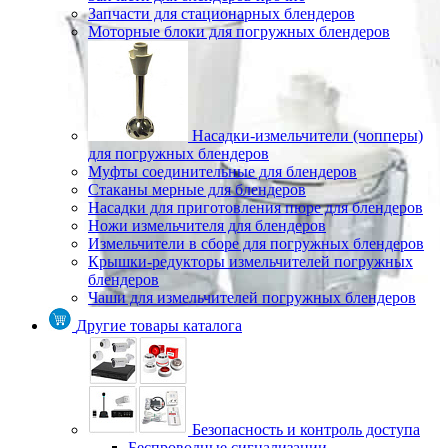
Запчасти для стационарных блендеров
Моторные блоки для погружных блендеров
Насадки-измельчители (чопперы)
для погружных блендеров
Муфты соединительные для блендеров
Стаканы мерные для блендеров
Насадки для приготовления пюре для блендеров
Ножи измельчителя для блендеров
Измельчители в сборе для погружных блендеров
Крышки-редукторы измельчителей погружных
блендеров
Чаши для измельчителей погружных блендеров
Другие товары каталога
Безопасность и контроль доступа
Беспроводные сигнализации