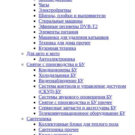
Часы
Электробритвы
Щипцы, плойки и выпрямители
Стиральные машины
Эфирные ресиверы DVB-T2
Элементы питания
Машинки для удаления катышков
Техника для дома прочее
Кухонная техника
Для авто и мото
Автоэлектроника
Снятое с производства и БУ
Кондиционеры БУ
Холодильники БУ
Видеонаблюдение БУ
Система контроля и управление доступом
(СКУД) БУ
Системы звукового оповещения БУ
Снятое с производства и БУ прочее
Сервисные запчасти и аксессуары БУ
Телекоммуникационное оборудование БУ
Сантехника
Коллекторные блоки для теплого пола
Сантехника прочее
Краны шаровые