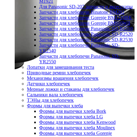
M1921
Для Panasonic SD-207 запчасти и аксессуары
Запчасти для хлебопечи Binatone BM202
Запчасти для хлебопечи Gorenje BM1210BK
Запчасти для хлебопечи Gorenje BM910WII
Запчасти для хлебопечи Panasonic SD-B2510
Запчасти для хлебопечи Panasonic SD-R2520
Запчасти для хлебопечи Panasonic SD-R2530
Запчасти для хлебопечи Panasonic SD-
YR2540
Запчасти для хлебопечи Panasonic SD-
YR2550
Лопатки для замешивания теста
Приводные ремни хлебопечек
Механизмы вращения хлебопечек
Датчики хлебопечек
Мерные ложки и стаканы для хлебопечек
Сальники вала хлебопечек
ТЭНы для хлебопечек
Формы для выпечки хлеба
Формы для выпечки хлеба Bork
Формы для выпечки хлеба LG
Формы для выпечки хлеба Kenwood
Формы для выпечки хлеба Moulinex
Формы для выпечки хлеба Gorenje