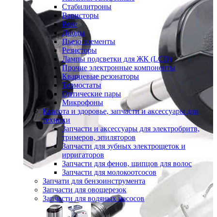
Стабилитроны
Варисторы
Реле
Диоды
Пьезо элементы
Резисторы
Лампы подсветки для ЖК (LCD)
Прочие электронные компоненты
Кварцевые резонаторы
Термостаты
Оптические пары
Микрофоны
Красота и здоровье, запчасти и аксессуары для
техники
Запчасти и аксессуары для электробритв,
тримеров, эпиляторов
Запчасти для зубных электрощеток и
ирригаторов
Запчасти для фенов, щипцов для волос
Запчасти для молокоотсосов
Запчати для бензоинструмента
Запчасти для овощерезок
Запчасти для водяных насосов