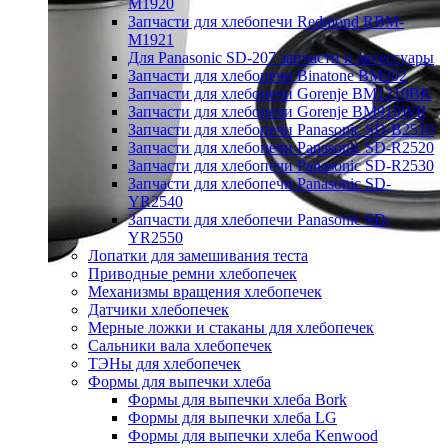
M1920
Запчасти для хлебопечи Redmond RBM-
M1921
Для Panasonic SD-207 запчасти и аксессуары
Запчасти для хлебопечи Binatone BM202
Запчасти для хлебопечи Gorenje BM1210BK
Запчасти для хлебопечи Gorenje BM910WII
Запчасти для хлебопечи Panasonic SD-B2510
Запчасти для хлебопечи Panasonic SD-R2520
Запчасти для хлебопечи Panasonic SD-R2530
Запчасти для хлебопечи Panasonic SD-
YR2540
Запчасти для хлебопечи Panasonic SD-
YR2550
Лопатки для замешивания теста
Приводные ремни хлебопечек
Механизмы вращения хлебопечек
Датчики хлебопечек
Мерные ложки и стаканы для хлебопечек
Сальники вала хлебопечек
ТЭНы для хлебопечек
Формы для выпечки хлеба
Формы для выпечки хлеба Bork
Формы для выпечки хлеба LG
Формы для выпечки хлеба Kenwood