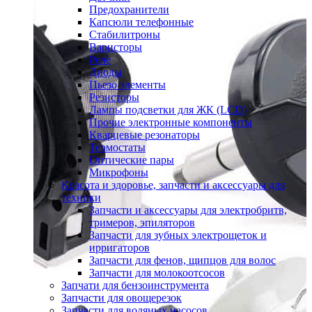
Предохранители
Капсюли телефонные
Стабилитроны
Варисторы
Реле
Диоды
Пьезо элементы
Резисторы
Лампы подсветки для ЖК (LCD)
Прочие электронные компоненты
Кварцевые резонаторы
Термостаты
Оптические пары
Микрофоны
Красота и здоровье, запчасти и аксессуары для
техники
Запчасти и аксессуары для электробритв,
тримеров, эпиляторов
Запчасти для зубных электрощеток и
ирригаторов
Запчасти для фенов, щипцов для волос
Запчасти для молокоотсосов
Запчати для бензоинструмента
Запчасти для овощерезок
Запчасти для водяных насосов