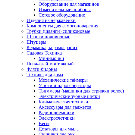
Оборудование для магазинов
Измерительные приборы
Сетевое оборудование
Изделия из нержавейки
Компоненты для самогоноварения
Трубки (шланги) силиконовые
Шланги поливочные
Штуцеры
Керамика, керамогранит
Садовая Техника
Минимойки
Пена-клей монтажный
Фляги-бидоны
Техника для дома
Механические таймеры
Утюги и парогенераторы
Триммеры (машинки для стрижки волос)
Электрические зубные щетки
Климатическая техника
Аксессуары для гаджетов
Радиоприемники
Электросчетчики
Весы
Дозаторы для мыла
Сушилки для рук