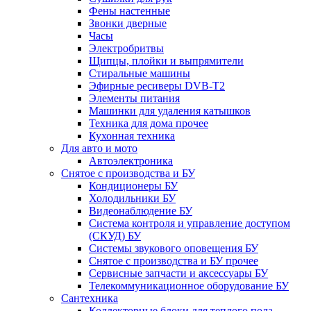
Фены настенные
Звонки дверные
Часы
Электробритвы
Щипцы, плойки и выпрямители
Стиральные машины
Эфирные ресиверы DVB-T2
Элементы питания
Машинки для удаления катышков
Техника для дома прочее
Кухонная техника
Для авто и мото
Автоэлектроника
Снятое с производства и БУ
Кондиционеры БУ
Холодильники БУ
Видеонаблюдение БУ
Система контроля и управление доступом
(СКУД) БУ
Системы звукового оповещения БУ
Снятое с производства и БУ прочее
Сервисные запчасти и аксессуары БУ
Телекоммуникационное оборудование БУ
Сантехника
Коллекторные блоки для теплого пола