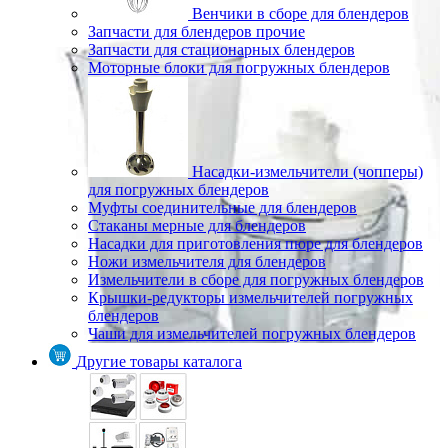
Венчики в сборе для блендеров
Запчасти для блендеров прочие
Запчасти для стационарных блендеров
Моторные блоки для погружных блендеров
Насадки-измельчители (чопперы)
для погружных блендеров
Муфты соединительные для блендеров
Стаканы мерные для блендеров
Насадки для приготовления пюре для блендеров
Ножи измельчителя для блендеров
Измельчители в сборе для погружных блендеров
Крышки-редукторы измельчителей погружных
блендеров
Чаши для измельчителей погружных блендеров
Другие товары каталога