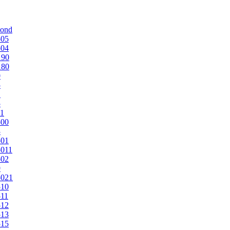
mond
505
504
190
180
0
5
1
5
1
500
3
501
011
502
9
5021
510
11
512
513
515