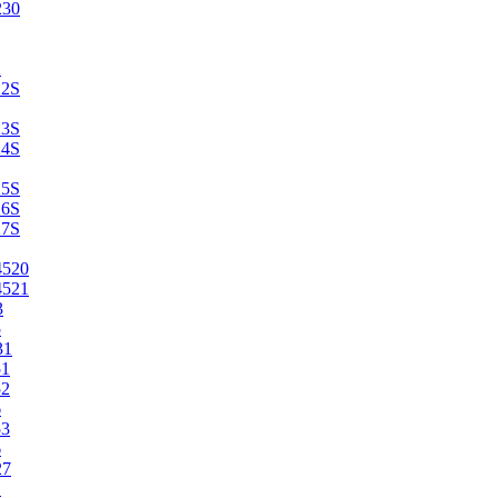
230
2
22S
23S
24S
25S
26S
27S
4520
4521
3
5
31
51
52
6
53
6
27
1