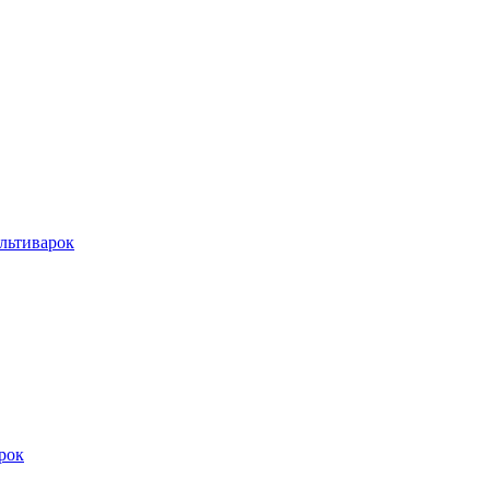
льтиварок
рок