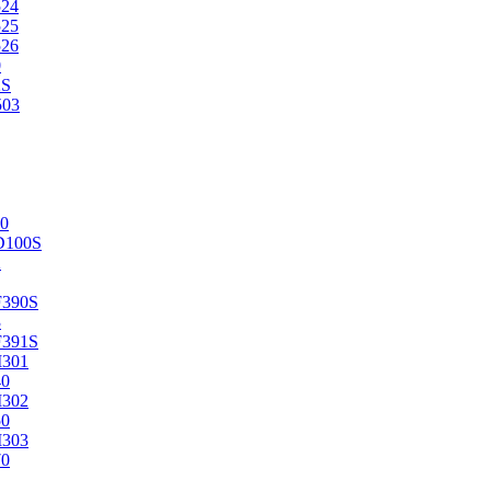
524
525
526
0
2S
503
0
D100S
2
F390S
3
F391S
M301
40
M302
50
M303
70