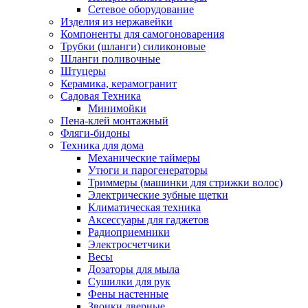
Сетевое оборудование
Изделия из нержавейки
Компоненты для самогоноварения
Трубки (шланги) силиконовые
Шланги поливочные
Штуцеры
Керамика, керамогранит
Садовая Техника
Минимойки
Пена-клей монтажный
Фляги-бидоны
Техника для дома
Механические таймеры
Утюги и парогенераторы
Триммеры (машинки для стрижки волос)
Электрические зубные щетки
Климатическая техника
Аксессуары для гаджетов
Радиоприемники
Электросчетчики
Весы
Дозаторы для мыла
Сушилки для рук
Фены настенные
Звонки дверные