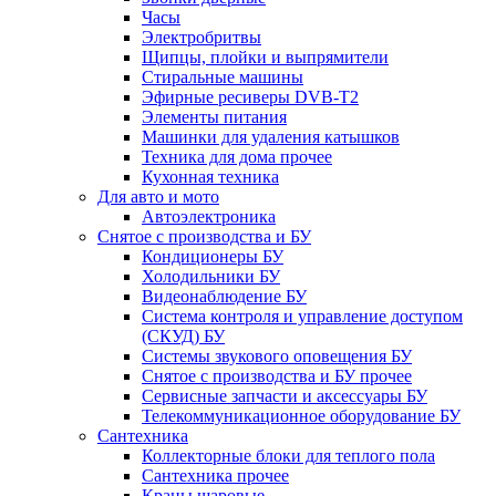
Часы
Электробритвы
Щипцы, плойки и выпрямители
Стиральные машины
Эфирные ресиверы DVB-T2
Элементы питания
Машинки для удаления катышков
Техника для дома прочее
Кухонная техника
Для авто и мото
Автоэлектроника
Снятое с производства и БУ
Кондиционеры БУ
Холодильники БУ
Видеонаблюдение БУ
Система контроля и управление доступом
(СКУД) БУ
Системы звукового оповещения БУ
Снятое с производства и БУ прочее
Сервисные запчасти и аксессуары БУ
Телекоммуникационное оборудование БУ
Сантехника
Коллекторные блоки для теплого пола
Сантехника прочее
Краны шаровые