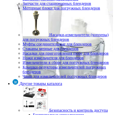
Запчасти для стационарных блендеров
Моторные блоки для погружных блендеров
Насадки-измельчители (чопперы)
для погружных блендеров
Муфты соединительные для блендеров
Стаканы мерные для блендеров
Насадки для приготовления пюре для блендеров
Ножи измельчителя для блендеров
Измельчители в сборе для погружных блендеров
Крышки-редукторы измельчителей погружных
блендеров
Чаши для измельчителей погружных блендеров
Другие товары каталога
Безопасность и контроль доступа
Беспроводные сигнализации