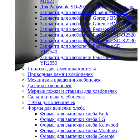
M1921
Для Panasonic SD-207 запчасти и аксессуары
Запчасти для хлебопечи Binatone BM202
Запчасти для хлебопечи Gorenje BM1210BK
Запчасти для хлебопечи Gorenje BM910WII
Запчасти для хлебопечи Panasonic SD-B2510
Запчасти для хлебопечи Panasonic SD-R2520
Запчасти для хлебопечи Panasonic SD-R2530
Запчасти для хлебопечи Panasonic SD-
YR2540
Запчасти для хлебопечи Panasonic SD-
YR2550
Лопатки для замешивания теста
Приводные ремни хлебопечек
Механизмы вращения хлебопечек
Датчики хлебопечек
Мерные ложки и стаканы для хлебопечек
Сальники вала хлебопечек
ТЭНы для хлебопечек
Формы для выпечки хлеба
Формы для выпечки хлеба Bork
Формы для выпечки хлеба LG
Формы для выпечки хлеба Kenwood
Формы для выпечки хлеба Moulinex
Формы для выпечки хлеба Gorenje