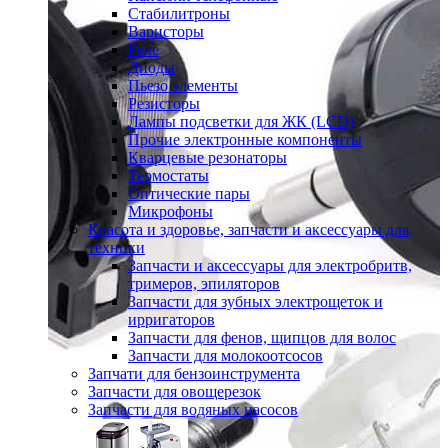
Стабилитроны
Варисторы
Реле
Диоды
Пьезо элементы
Резисторы
Лампы подсветки для ЖК (LCD)
Прочие электронные компоненты
Кварцевые резонаторы
Термостаты
Оптические пары
Микрофоны
Красота и здоровье, запчасти и аксессуары для
техники
Запчасти и аксессуары для электробритв,
тримеров, эпиляторов
Запчасти для зубных электрощеток и
ирригаторов
Запчасти для фенов, щипцов для волос
Запчасти для молокоотсосов
Запчати для бензоинструмента
Запчасти для овощерезок
Запчасти для водяных насосов