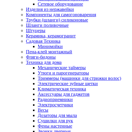
Сетевое оборудование
Изделия из нержавейки
Компоненты для самогоноварения
Трубки (шланги) силиконовые
Шланги поливочные
Штуцеры
Керамика, керамогранит
Садовая Техника
Минимойки
Пена-клей монтажный
Фляги-бидоны
Техника для дома
Механические таймеры
Утюги и парогенераторы
Триммеры (машинки для стрижки волос)
Электрические зубные щетки
Климатическая техника
Аксессуары для гаджетов
Радиоприемники
Электросчетчики
Весы
Дозаторы для мыла
Сушилки для рук
Фены настенные
Звонки дверные