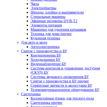
Часы
Электробритвы
Щипцы, плойки и выпрямители
Стиральные машины
Эфирные ресиверы DVB-T2
Элементы питания
Машинки для удаления катышков
Техника для дома прочее
Кухонная техника
Для авто и мото
Автоэлектроника
Снятое с производства и БУ
Кондиционеры БУ
Холодильники БУ
Видеонаблюдение БУ
Система контроля и управление доступом
(СКУД) БУ
Системы звукового оповещения БУ
Снятое с производства и БУ прочее
Сервисные запчасти и аксессуары БУ
Телекоммуникационное оборудование БУ
Сантехника
Коллекторные блоки для теплого пола
Сантехника прочее
Краны шаровые