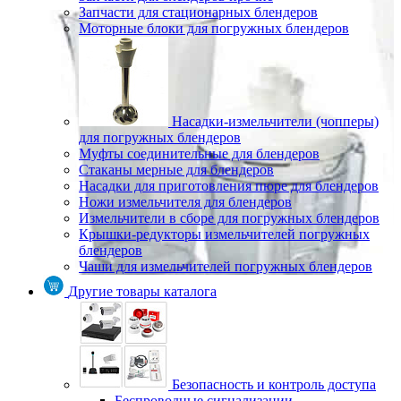
Запчасти для стационарных блендеров
Моторные блоки для погружных блендеров
Насадки-измельчители (чопперы)
для погружных блендеров
Муфты соединительные для блендеров
Стаканы мерные для блендеров
Насадки для приготовления пюре для блендеров
Ножи измельчителя для блендеров
Измельчители в сборе для погружных блендеров
Крышки-редукторы измельчителей погружных
блендеров
Чаши для измельчителей погружных блендеров
Другие товары каталога
Безопасность и контроль доступа
Беспроводные сигнализации