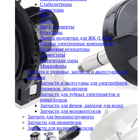
Стабилитроны
Варисторы
Реле
Диоды
Пьезо элементы
Резисторы
Лампы подсветки для ЖК (LCD)
Прочие электронные компоненты
Кварцевые резонаторы
Термостаты
Оптические пары
Микрофоны
Красота и здоровье, запчасти и аксессуары для
техники
Запчасти и аксессуары для электробритв,
тримеров, эпиляторов
Запчасти для зубных электрощеток и
ирригаторов
Запчасти для фенов, щипцов для волос
Запчасти для молокоотсосов
Запчати для бензоинструмента
Запчасти для овощерезок
Запчасти для водяных насосов