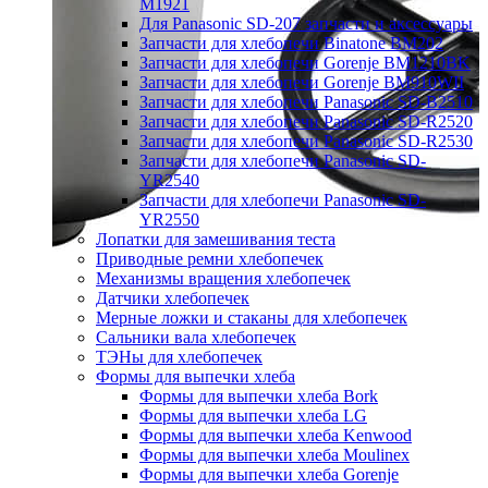
M1921
Для Panasonic SD-207 запчасти и аксессуары
Запчасти для хлебопечи Binatone BM202
Запчасти для хлебопечи Gorenje BM1210BK
Запчасти для хлебопечи Gorenje BM910WII
Запчасти для хлебопечи Panasonic SD-B2510
Запчасти для хлебопечи Panasonic SD-R2520
Запчасти для хлебопечи Panasonic SD-R2530
Запчасти для хлебопечи Panasonic SD-
YR2540
Запчасти для хлебопечи Panasonic SD-
YR2550
Лопатки для замешивания теста
Приводные ремни хлебопечек
Механизмы вращения хлебопечек
Датчики хлебопечек
Мерные ложки и стаканы для хлебопечек
Сальники вала хлебопечек
ТЭНы для хлебопечек
Формы для выпечки хлеба
Формы для выпечки хлеба Bork
Формы для выпечки хлеба LG
Формы для выпечки хлеба Kenwood
Формы для выпечки хлеба Moulinex
Формы для выпечки хлеба Gorenje