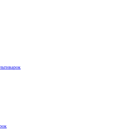
льтиварок
рок