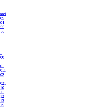
mond
505
504
190
180
0
5
1
5
1
500
3
501
011
502
9
5021
510
11
512
513
515