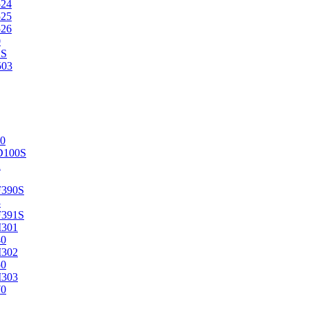
524
525
526
0
2S
503
0
D100S
2
F390S
3
F391S
M301
40
M302
50
M303
70