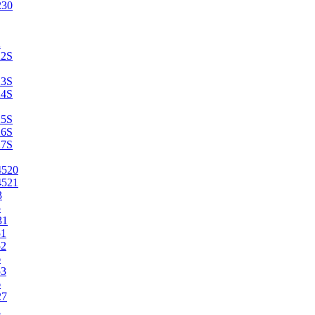
230
2
22S
23S
24S
25S
26S
27S
4520
4521
3
5
31
51
52
6
53
6
27
1