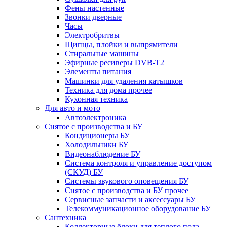
Фены настенные
Звонки дверные
Часы
Электробритвы
Щипцы, плойки и выпрямители
Стиральные машины
Эфирные ресиверы DVB-T2
Элементы питания
Машинки для удаления катышков
Техника для дома прочее
Кухонная техника
Для авто и мото
Автоэлектроника
Снятое с производства и БУ
Кондиционеры БУ
Холодильники БУ
Видеонаблюдение БУ
Система контроля и управление доступом
(СКУД) БУ
Системы звукового оповещения БУ
Снятое с производства и БУ прочее
Сервисные запчасти и аксессуары БУ
Телекоммуникационное оборудование БУ
Сантехника
Коллекторные блоки для теплого пола