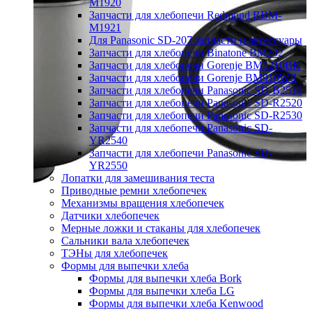
M1920
Запчасти для хлебопечи Redmond RBM-
M1921
Для Panasonic SD-207 запчасти и аксессуары
Запчасти для хлебопечи Binatone BM202
Запчасти для хлебопечи Gorenje BM1210BK
Запчасти для хлебопечи Gorenje BM910WII
Запчасти для хлебопечи Panasonic SD-B2510
Запчасти для хлебопечи Panasonic SD-R2520
Запчасти для хлебопечи Panasonic SD-R2530
Запчасти для хлебопечи Panasonic SD-
YR2540
Запчасти для хлебопечи Panasonic SD-
YR2550
Лопатки для замешивания теста
Приводные ремни хлебопечек
Механизмы вращения хлебопечек
Датчики хлебопечек
Мерные ложки и стаканы для хлебопечек
Сальники вала хлебопечек
ТЭНы для хлебопечек
Формы для выпечки хлеба
Формы для выпечки хлеба Bork
Формы для выпечки хлеба LG
Формы для выпечки хлеба Kenwood