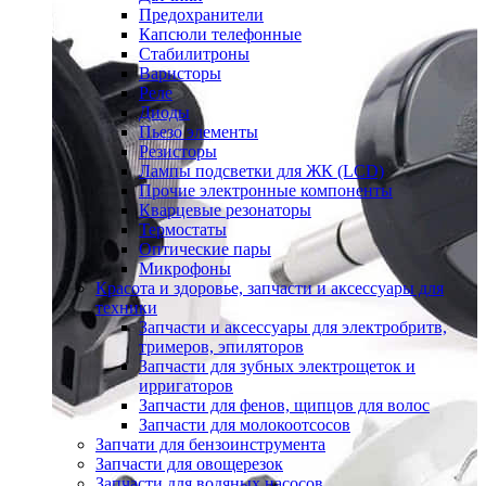
Предохранители
Капсюли телефонные
Стабилитроны
Варисторы
Реле
Диоды
Пьезо элементы
Резисторы
Лампы подсветки для ЖК (LCD)
Прочие электронные компоненты
Кварцевые резонаторы
Термостаты
Оптические пары
Микрофоны
Красота и здоровье, запчасти и аксессуары для
техники
Запчасти и аксессуары для электробритв,
тримеров, эпиляторов
Запчасти для зубных электрощеток и
ирригаторов
Запчасти для фенов, щипцов для волос
Запчасти для молокоотсосов
Запчати для бензоинструмента
Запчасти для овощерезок
Запчасти для водяных насосов