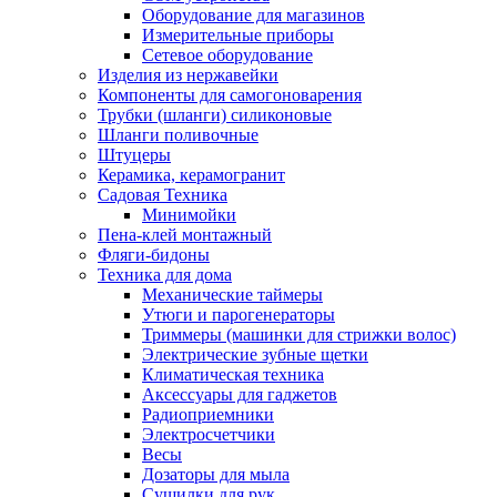
Оборудование для магазинов
Измерительные приборы
Сетевое оборудование
Изделия из нержавейки
Компоненты для самогоноварения
Трубки (шланги) силиконовые
Шланги поливочные
Штуцеры
Керамика, керамогранит
Садовая Техника
Минимойки
Пена-клей монтажный
Фляги-бидоны
Техника для дома
Механические таймеры
Утюги и парогенераторы
Триммеры (машинки для стрижки волос)
Электрические зубные щетки
Климатическая техника
Аксессуары для гаджетов
Радиоприемники
Электросчетчики
Весы
Дозаторы для мыла
Сушилки для рук