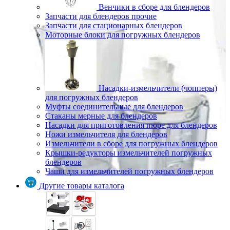
Венчики в сборе для блендеров
Запчасти для блендеров прочие
Запчасти для стационарных блендеров
Моторные блоки для погружных блендеров
Насадки-измельчители (чопперы)
для погружных блендеров
Муфты соединительные для блендеров
Стаканы мерные для блендеров
Насадки для приготовления пюре для блендеров
Ножи измельчителя для блендеров
Измельчители в сборе для погружных блендеров
Крышки-редукторы измельчителей погружных
блендеров
Чаши для измельчителей погружных блендеров
Другие товары каталога