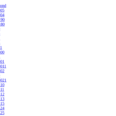
mond
505
504
190
180
0
5
1
5
1
500
3
501
011
502
9
5021
510
11
512
513
515
524
525