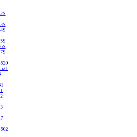
2
22S
23S
24S
25S
26S
27S
4520
4521
3
5
31
51
52
6
53
6
27
1
4502
4