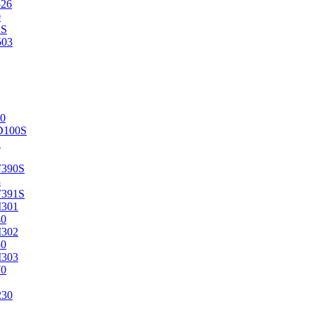
526
0
2S
503
0
D100S
2
F390S
3
F391S
M301
40
M302
50
M303
70
230