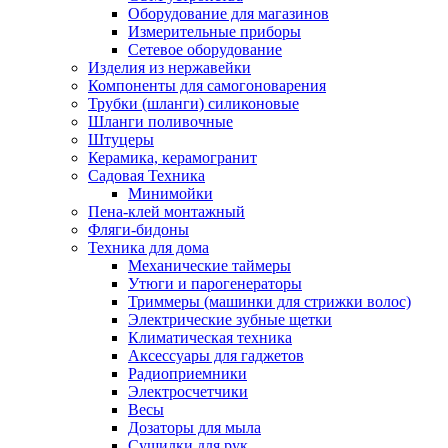
Оборудование для магазинов
Измерительные приборы
Сетевое оборудование
Изделия из нержавейки
Компоненты для самогоноварения
Трубки (шланги) силиконовые
Шланги поливочные
Штуцеры
Керамика, керамогранит
Садовая Техника
Минимойки
Пена-клей монтажный
Фляги-бидоны
Техника для дома
Механические таймеры
Утюги и парогенераторы
Триммеры (машинки для стрижки волос)
Электрические зубные щетки
Климатическая техника
Аксессуары для гаджетов
Радиоприемники
Электросчетчики
Весы
Дозаторы для мыла
Сушилки для рук