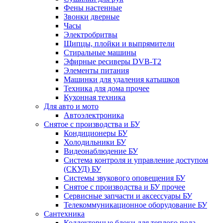
Фены настенные
Звонки дверные
Часы
Электробритвы
Щипцы, плойки и выпрямители
Стиральные машины
Эфирные ресиверы DVB-T2
Элементы питания
Машинки для удаления катышков
Техника для дома прочее
Кухонная техника
Для авто и мото
Автоэлектроника
Снятое с производства и БУ
Кондиционеры БУ
Холодильники БУ
Видеонаблюдение БУ
Система контроля и управление доступом
(СКУД) БУ
Системы звукового оповещения БУ
Снятое с производства и БУ прочее
Сервисные запчасти и аксессуары БУ
Телекоммуникационное оборудование БУ
Сантехника
Коллекторные блоки для теплого пола