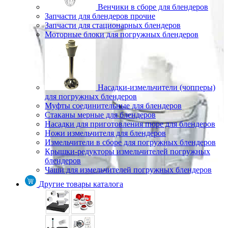
Венчики в сборе для блендеров
Запчасти для блендеров прочие
Запчасти для стационарных блендеров
Моторные блоки для погружных блендеров
Насадки-измельчители (чопперы)
для погружных блендеров
Муфты соединительные для блендеров
Стаканы мерные для блендеров
Насадки для приготовления пюре для блендеров
Ножи измельчителя для блендеров
Измельчители в сборе для погружных блендеров
Крышки-редукторы измельчителей погружных
блендеров
Чаши для измельчителей погружных блендеров
Другие товары каталога