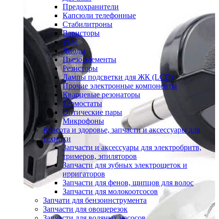
Предохранители
Капсюли телефонные
Стабилитроны
Варисторы
Реле
Диоды
Пьезо элементы
Резисторы
Лампы подсветки для ЖК (LCD)
Прочие электронные компоненты
Кварцевые резонаторы
Термостаты
Оптические пары
Микрофоны
Красота и здоровье, запчасти и аксессуары для
техники
Запчасти и аксессуары для электробритв,
тримеров, эпиляторов
Запчасти для зубных электрощеток и
ирригаторов
Запчасти для фенов, щипцов для волос
Запчасти для молокоотсосов
Запчати для бензоинструмента
Запчасти для овощерезок
Запчасти для водяных насосов