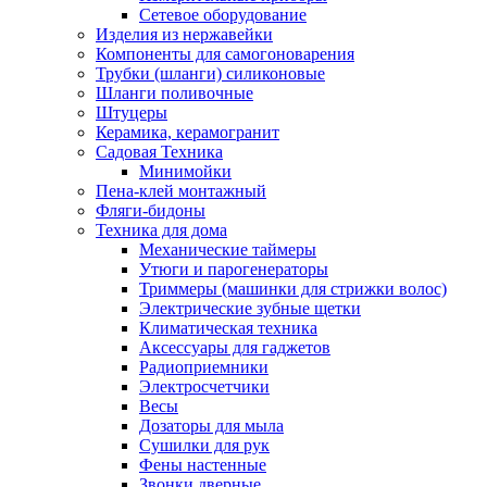
Сетевое оборудование
Изделия из нержавейки
Компоненты для самогоноварения
Трубки (шланги) силиконовые
Шланги поливочные
Штуцеры
Керамика, керамогранит
Садовая Техника
Минимойки
Пена-клей монтажный
Фляги-бидоны
Техника для дома
Механические таймеры
Утюги и парогенераторы
Триммеры (машинки для стрижки волос)
Электрические зубные щетки
Климатическая техника
Аксессуары для гаджетов
Радиоприемники
Электросчетчики
Весы
Дозаторы для мыла
Сушилки для рук
Фены настенные
Звонки дверные