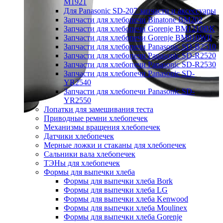
M1921
Для Panasonic SD-207 запчасти и аксессуары
Запчасти для хлебопечи Binatone BM202
Запчасти для хлебопечи Gorenje BM1210BK
Запчасти для хлебопечи Gorenje BM910WII
Запчасти для хлебопечи Panasonic SD-B2510
Запчасти для хлебопечи Panasonic SD-R2520
Запчасти для хлебопечи Panasonic SD-R2530
Запчасти для хлебопечи Panasonic SD-
YR2540
Запчасти для хлебопечи Panasonic SD-
YR2550
Лопатки для замешивания теста
Приводные ремни хлебопечек
Механизмы вращения хлебопечек
Датчики хлебопечек
Мерные ложки и стаканы для хлебопечек
Сальники вала хлебопечек
ТЭНы для хлебопечек
Формы для выпечки хлеба
Формы для выпечки хлеба Bork
Формы для выпечки хлеба LG
Формы для выпечки хлеба Kenwood
Формы для выпечки хлеба Moulinex
Формы для выпечки хлеба Gorenje