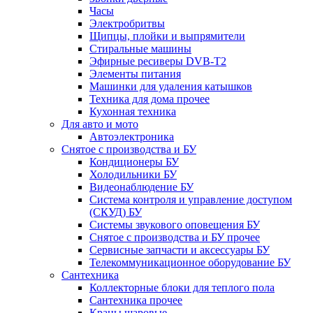
Часы
Электробритвы
Щипцы, плойки и выпрямители
Стиральные машины
Эфирные ресиверы DVB-T2
Элементы питания
Машинки для удаления катышков
Техника для дома прочее
Кухонная техника
Для авто и мото
Автоэлектроника
Снятое с производства и БУ
Кондиционеры БУ
Холодильники БУ
Видеонаблюдение БУ
Система контроля и управление доступом
(СКУД) БУ
Системы звукового оповещения БУ
Снятое с производства и БУ прочее
Сервисные запчасти и аксессуары БУ
Телекоммуникационное оборудование БУ
Сантехника
Коллекторные блоки для теплого пола
Сантехника прочее
Краны шаровые