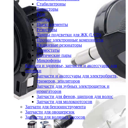
Стабилитроны
Варисторы
Реле
Диоды
Пьезо элементы
Резисторы
Лампы подсветки для ЖК (LCD)
Прочие электронные компоненты
Кварцевые резонаторы
Термостаты
Оптические пары
Микрофоны
Красота и здоровье, запчасти и аксессуары для
техники
Запчасти и аксессуары для электробритв,
тримеров, эпиляторов
Запчасти для зубных электрощеток и
ирригаторов
Запчасти для фенов, щипцов для волос
Запчасти для молокоотсосов
Запчати для бензоинструмента
Запчасти для овощерезок
Запчасти для водяных насосов