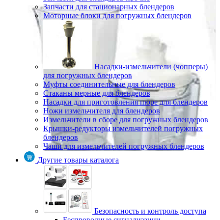
Запчасти для стационарных блендеров
Моторные блоки для погружных блендеров
Насадки-измельчители (чопперы)
для погружных блендеров
Муфты соединительные для блендеров
Стаканы мерные для блендеров
Насадки для приготовления пюре для блендеров
Ножи измельчителя для блендеров
Измельчители в сборе для погружных блендеров
Крышки-редукторы измельчителей погружных
блендеров
Чаши для измельчителей погружных блендеров
Другие товары каталога
Безопасность и контроль доступа
Беспроводные сигнализации